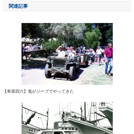
ナ
関連記事
ビ
ゲ
ー
シ
ョ
ン
【車屋四六】鬼がジープでやってきた