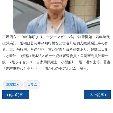
車屋四六：1960年頃よりモーターマガジン誌で執筆開始。若年時代
は試乗記、近頃は昔の車や飛行機など古道具屋的支離滅裂記事の作
者。車、飛行機、その他諸々古い写真と資料多数あり。趣味はゴル
フと時計。<資格>元JAFスポーツ資格審査委員・公認審判員計時一
級・A級ライセンス・自家用操縦士・小型船舶一級・潜水士等。著書
「進駐軍時代と車たち」「懐かしの車アルバム」等々。
車屋四六
コラム
投
前の記事
次の記事
稿