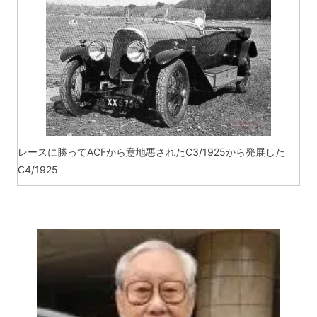
レースに勝ってACFから意地悪されたC3/1925から発展した
C4/1925