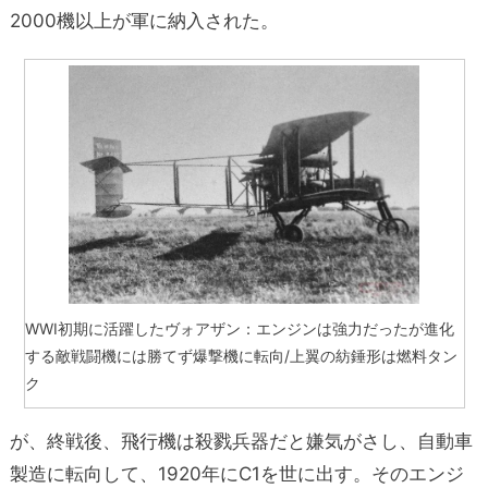
2000機以上が軍に納入された。
WWⅠ初期に活躍したヴォアザン：エンジンは強力だったが進化
する敵戦闘機には勝てず爆撃機に転向/上翼の紡錘形は燃料タン
ク
が、終戦後、飛行機は殺戮兵器だと嫌気がさし、自動車
製造に転向して、1920年にC1を世に出す。そのエンジ