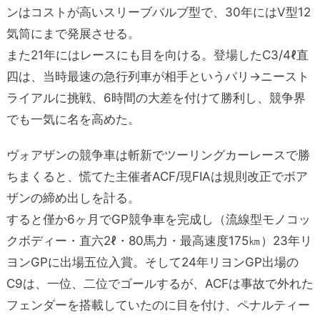
ンはコストが高いスリーブバルブ型で、30年にはV型12
気筒にまで発展させる。
また21年にはレースにも目を向ける。登場したC3/4ℓ直
四は、当時最速の急行列車が相手というパリ→ニースト
ライアルに挑戦、6時間の大差を付けて勝利し、競争界
でも一気に名を高めた。
ヴォアザンの競争車は斬新でツーリングカーレースで勝
ちまくると、慌てた主催者ACF/現FIAは規則改正でボア
ザンの締め出しを計る。
すると僅か6ヶ月でGP競争車を完成し（流線型モノコッ
クボディー・直六2ℓ・80馬力・最高速度175㎞）23年リ
ヨンGPに出場五位入賞。そして24年リヨンGP出場の
C9は、一位、二位でゴールするが、ACFは事故で外れた
フェンダーを搭載していたのに目を付け、ペナルティー