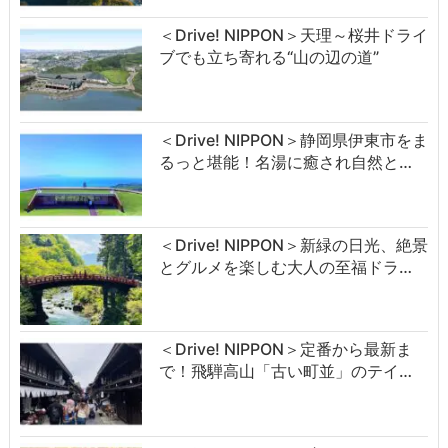
＜Drive! NIPPON＞天理～桜井ドライ
ブでも立ち寄れる“山の辺の道”
＜Drive! NIPPON＞静岡県伊東市をま
るっと堪能！名湯に癒され自然と…
＜Drive! NIPPON＞新緑の日光、絶景
とグルメを楽しむ大人の至福ドラ…
＜Drive! NIPPON＞定番から最新ま
で！飛騨高山「古い町並」のテイ…