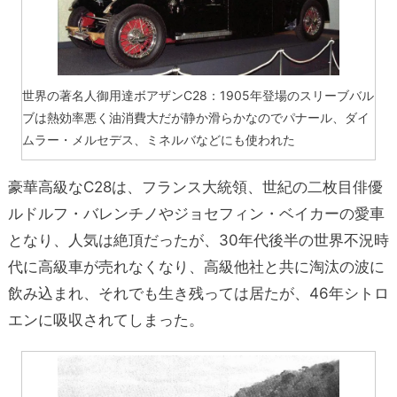
世界の著名人御用達ボアザンC28：1905年登場のスリーブバル
ブは熱効率悪く油消費大だが静か滑らかなのでパナール、ダイ
ムラー・メルセデス、ミネルバなどにも使われた
豪華高級なC28は、フランス大統領、世紀の二枚目俳優
ルドルフ・バレンチノやジョセフィン・ベイカーの愛車
となり、人気は絶頂だったが、30年代後半の世界不況時
代に高級車が売れなくなり、高級他社と共に淘汰の波に
飲み込まれ、それでも生き残っては居たが、46年シトロ
エンに吸収されてしまった。