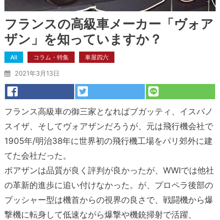
フランスの高級車メーカー「ヴォア
ザン」を知っていますか？
All
コラム・特集
車屋四六
2021年3月13日
フランス高級車の御三家となればブガッティ、イスパノ
スイザ、そしてヴォアザンだろうが、元は飛行機会社で
1905年/明治38年に世界初の飛行機工場をパリ郊外に建
てた会社だった。
ボアザンは品質が良く評判が良かったが、WWⅠでは他社
の革新的進歩に追い付けなかった。が、プロペラ後部の
プッシャー型は機首からの視界の良さで、戦闘機から爆
撃機に転身して低速ながら爆撃や機銃掃射で活躍、