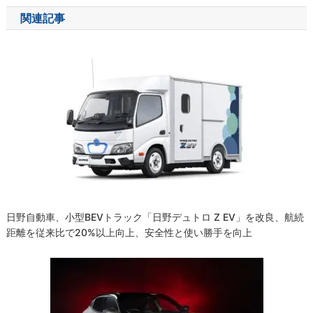
ナ
関連記事
ビ
ゲ
ー
シ
ョ
ン
日野自動車、小型BEVトラック「日野デュトロ Z EV」を改良、航続
距離を従来比で20%以上向上、安全性と使い勝手を向上