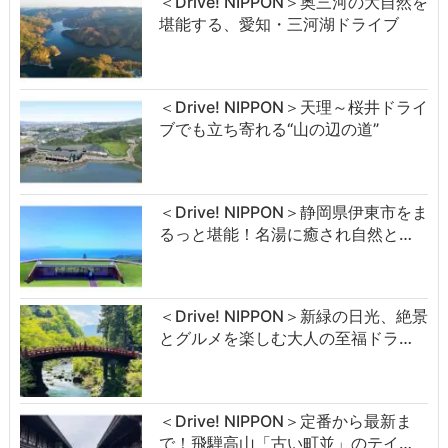
＜Drive! NIPPON＞奥三河の大自然を
堪能する、愛知・三河湖ドライブ
＜Drive! NIPPON＞天理～桜井ドライ
ブでも立ち寄れる“山の辺の道”
＜Drive! NIPPON＞静岡県伊東市をま
るっと堪能！名湯に癒され自然と…
＜Drive! NIPPON＞新緑の日光、絶景
とグルメを楽しむ大人の至福ドラ…
＜Drive! NIPPON＞定番から最新ま
で！飛騨高山「古い町並」のテイ…