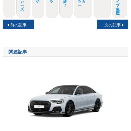
カ
ジ
ラ
終
ツカ
イ
ー
了
ー
プ
ズ
生
産
投
前の記事
次の記事
稿
ナ
関連記事
ビ
ゲ
ー
シ
ョ
ン