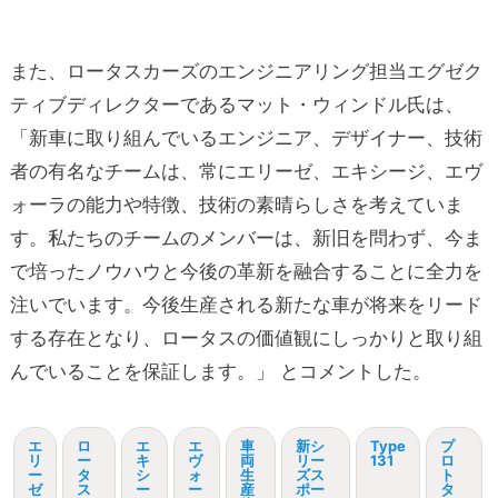
また、ロータスカーズのエンジニアリング担当エグゼク
ティブディレクターであるマット・ウィンドル氏は、
「新車に取り組んでいるエンジニア、デザイナー、技術
者の有名なチームは、常にエリーゼ、エキシージ、エヴ
ォーラの能力や特徴、技術の素晴らしさを考えていま
す。私たちのチームのメンバーは、新旧を問わず、今ま
で培ったノウハウと今後の革新を融合することに全力を
注いでいます。今後生産される新たな車が将来をリード
する存在となり、ロータスの価値観にしっかりと取り組
んでいることを保証します。」 とコメントした。
エ
ロ
エ
エ
車
新シ
Type
プ
リ
ー
キ
ヴ
両
リー
131
ロ
ー
タ
シ
ォ
生
ズス
ト
ゼ
ス
ー
ー
産
ポー
タ