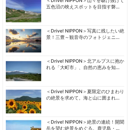
＜Drive! NIPPON＞山々を駆け抜けて
五色沼の映えスポットを目指す磐…
＜Drive! NIPPON＞写真に残したい絶
景！三豊～観音寺のフォトジェニ…
＜Drive! NIPPON＞北アルプスに抱か
れる「大町市」、自然の恵みを知…
＜Drive! NIPPON＞夏限定のひまわり
の絶景を求めて。海と山に囲まれ…
＜Drive! NIPPON＞絶景の連続！開聞
岳を望む絶景をめぐる。鹿児島・…