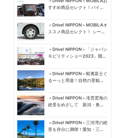
＜Drive! NIPPON＞MOBILAお
すすめ商品セレクト！パイ…
＜Drive! NIPPON＞MOBILAオ
ススメ商品セレクト！ シー…
＜Drive! NIPPON＞「ジャパン
モビリティショー2023」開…
＜Drive! NIPPON＞蝦夷富士ぐ
るーっと周遊！自然の景観…
＜Drive! NIPPON＞滝雲雲海の
絶景をめざして 新潟・奥…
＜Drive! NIPPON＞三河湾の絶
景を存分に満喫！愛知・三…