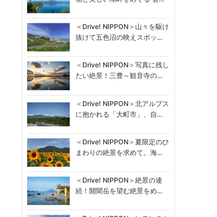
＜Drive! NIPPON＞山々を駆け
抜けて五色沼の映えスポッ…
＜Drive! NIPPON＞写真に残し
たい絶景！三豊～観音寺の…
＜Drive! NIPPON＞北アルプス
に抱かれる「大町市」、自…
＜Drive! NIPPON＞夏限定のひ
まわりの絶景を求めて。海…
＜Drive! NIPPON＞絶景の連
続！開聞岳を望む絶景をめ…