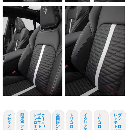
マ
限
レヴァ
全
ト
イ
ト
レヴ
セ
定
ンテ ト
国
リ
タ
リ
ァン
ラ
モ
ロフェ
限
コ
リ
コ
テ
テ
デ
オ トリ
定
ロ
ア
ロ
トロ
ィ
ル
コロー
5
ー
国
ー
フェ