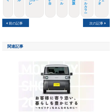
レ
台
ル
旗
ル
オ
カ
ラ
ー
投
前の記事
次の記事
稿
ナ
関連記事
ビ
ゲ
ー
シ
ョ
ン