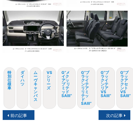
特
ダ
ム
VS
G“メ
G“ブ
G“ブ
G“ブ
別
イ
ー
シ
イク
ラッ
ラッ
ラッ
仕
ハ
ヴ
リ
アッ
クイ
クイ
クア
様
ツ
キ
ー
プ リ
ンテ
ンテ
クセ
車
ャ
ズ
ミテ
リア
リア
ント
ン
ッド
リミ
VS
VS
バ
SAⅢ”
テッ
SAⅢ”
SAⅢ”
ス
ド
SAⅢ”
投
前の記事
次の記事
稿