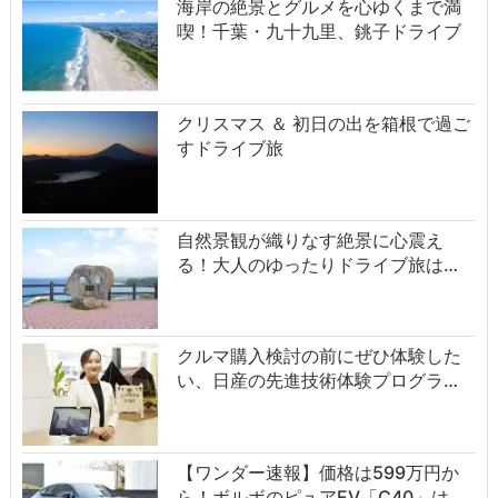
海岸の絶景とグルメを心ゆくまで満
喫！千葉・九十九里、銚子ドライブ
クリスマス ＆ 初日の出を箱根で過ご
すドライブ旅
自然景観が織りなす絶景に心震え
る！大人のゆったりドライブ旅は…
クルマ購入検討の前にぜひ体験した
い、日産の先進技術体験プログラ…
【ワンダー速報】価格は599万円か
ら！ボルボのピュアEV「C40」は…