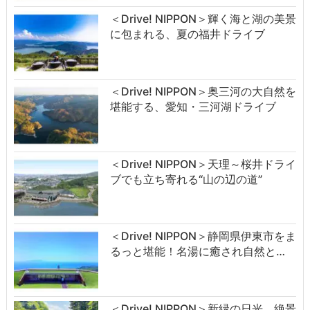
＜Drive! NIPPON＞輝く海と湖の美景
に包まれる、夏の福井ドライブ
＜Drive! NIPPON＞奥三河の大自然を
堪能する、愛知・三河湖ドライブ
＜Drive! NIPPON＞天理～桜井ドライ
ブでも立ち寄れる“山の辺の道”
＜Drive! NIPPON＞静岡県伊東市をま
るっと堪能！名湯に癒され自然と…
＜Drive! NIPPON＞新緑の日光、絶景