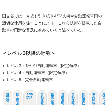
国交省では、今後も引き続きASV技術や自動運転車両の
適切な使用を促すことにより、これら技術を搭載した自
動車の円滑な普及に努めていくと述べている。
＜レベル3以降の呼称＞
レベル3：条件付自動運転車（限定領域）
レベル4：自動運転車（限定領域）
レベル5：完全自動運転車
国
国
ASV
自
概
自
自
自
車
交
土
技術
動
説
動
動
動
両
省
交
運
公
運
運
運
呼
（
通
転
表
転
転
転
称