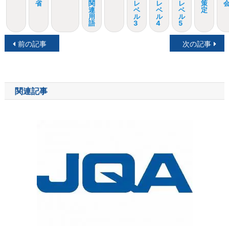
省
関
レ
レ
レ
策
連
ベ
ベ
ベ
定
用
ル
ル
ル
語
3
4
5
投
前の記事
次の記事
稿
ナ
関連記事
ビ
ゲ
ー
シ
ョ
ン