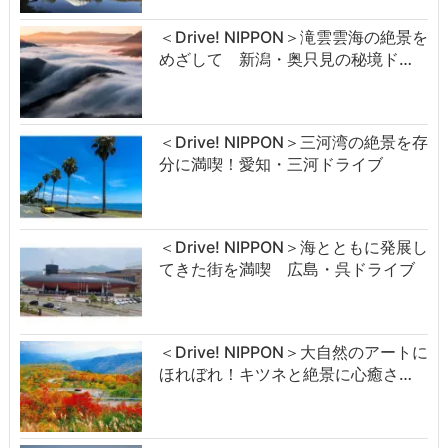
＜Drive! NIPPON＞滝雲雲海の絶景を
めざして 新潟・奥只見の秘境ド…
＜Drive! NIPPON＞三河湾の絶景を存
分に満喫！愛知・三河ドライブ
＜Drive! NIPPON＞海とともに発展し
てきた街を満喫 広島・呉ドライブ
＜Drive! NIPPON＞大自然のアートに
ほれぼれ！キツネと絶景に心癒さ…