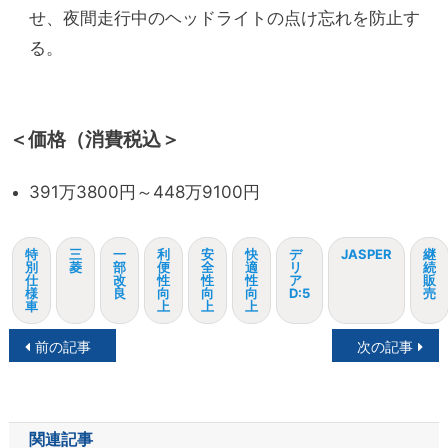
せ、夜間走行中のヘッドライトの点け忘れを防止す
る。
＜価格（消費税込＞
391万3800円～448万9100円
特
三
一
利
安
快
デ
JASPER
継
別
菱
部
便
全
適
リ
続
仕
改
性
性
性
ア
販
様
良
向
向
向
D:5
売
車
上
上
上
投
前の記事
次の記事
稿
ナ
関連記事