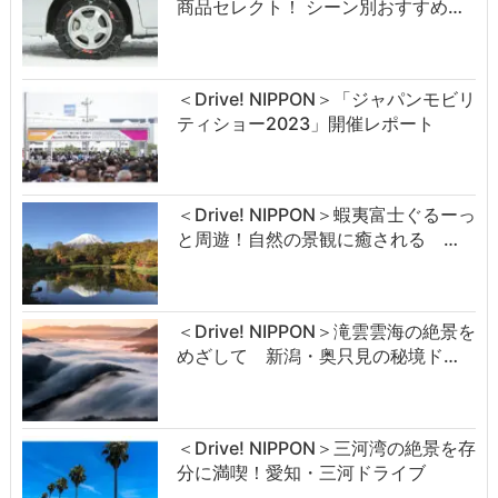
商品セレクト！ シーン別おすすめ…
＜Drive! NIPPON＞「ジャパンモビリ
ティショー2023」開催レポート
＜Drive! NIPPON＞蝦夷富士ぐるーっ
と周遊！自然の景観に癒される …
＜Drive! NIPPON＞滝雲雲海の絶景を
めざして 新潟・奥只見の秘境ド…
＜Drive! NIPPON＞三河湾の絶景を存
分に満喫！愛知・三河ドライブ