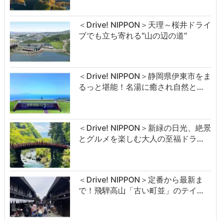
＜Drive! NIPPON＞天理～桜井ドライ
ブでも立ち寄れる“山の辺の道”
＜Drive! NIPPON＞静岡県伊東市をま
るっと堪能！名湯に癒され自然と…
＜Drive! NIPPON＞新緑の日光、絶景
とグルメを楽しむ大人の至福ドラ…
＜Drive! NIPPON＞定番から最新ま
で！飛騨高山「古い町並」のテイ…