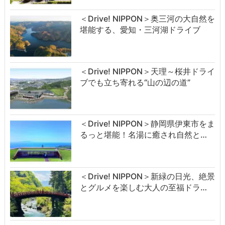
＜Drive! NIPPON＞奥三河の大自然を
堪能する、愛知・三河湖ドライブ
＜Drive! NIPPON＞天理～桜井ドライ
ブでも立ち寄れる“山の辺の道”
＜Drive! NIPPON＞静岡県伊東市をま
るっと堪能！名湯に癒され自然と…
＜Drive! NIPPON＞新緑の日光、絶景
とグルメを楽しむ大人の至福ドラ…