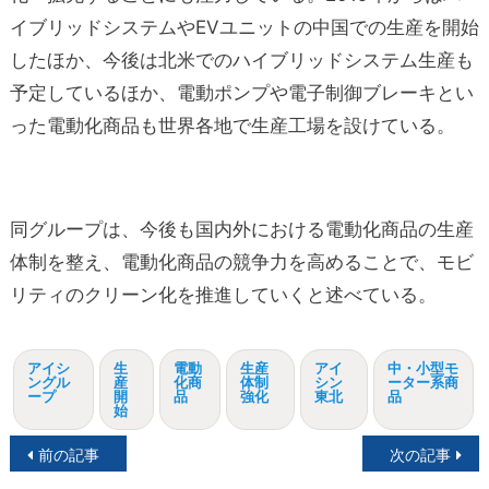
イブリッドシステムやEVユニットの中国での生産を開始
したほか、今後は北米でのハイブリッドシステム生産も
予定しているほか、電動ポンプや電子制御ブレーキとい
った電動化商品も世界各地で生産工場を設けている。
同グループは、今後も国内外における電動化商品の生産
体制を整え、電動化商品の競争力を高めることで、モビ
リティのクリーン化を推進していくと述べている。
アイシ
生
電動
生産
アイ
中・小型モ
ングル
産
化商
体制
シン
ーター系商
ープ
開
品
強化
東北
品
始
投
前の記事
次の記事