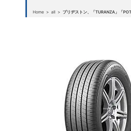
Home
>
all
>
ブリヂストン、「TURANZA」「PO