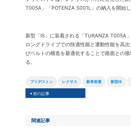
T005A」「POTENZA S001L」の納入を開
新型「IS」に装着される「TURANZA T0
ロングドライブでの快適性能と運動性能を高次元で
びベルトの構造を最適化することで路面との接
る。
ブリヂストン
レクサス
新車装着
新型IS
投
前の記事
稿
ナ
関連記事
ビ