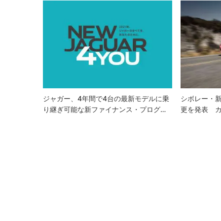
ゲ
ー
シ
ョ
ン
ジャガー、4年間で4台の最新モデルに乗
シボレー・
り継ぎ可能な新ファイナンス・プログ…
更を発表 