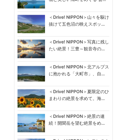
＜Drive! NIPPON＞山々を駆け
抜けて五色沼の映えスポッ…
＜Drive! NIPPON＞写真に残し
たい絶景！三豊～観音寺の…
＜Drive! NIPPON＞北アルプス
に抱かれる「大町市」、自…
＜Drive! NIPPON＞夏限定のひ
まわりの絶景を求めて。海…
＜Drive! NIPPON＞絶景の連
続！開聞岳を望む絶景をめ…