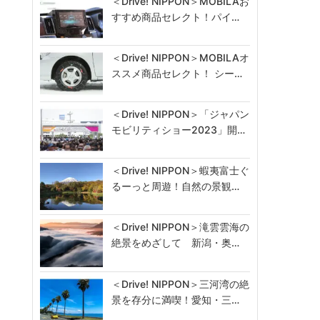
＜Drive! NIPPON＞MOBILAお
すすめ商品セレクト！パイ…
＜Drive! NIPPON＞MOBILAオ
ススメ商品セレクト！ シー…
＜Drive! NIPPON＞「ジャパン
モビリティショー2023」開…
＜Drive! NIPPON＞蝦夷富士ぐ
るーっと周遊！自然の景観…
＜Drive! NIPPON＞滝雲雲海の
絶景をめざして 新潟・奥…
＜Drive! NIPPON＞三河湾の絶
景を存分に満喫！愛知・三…