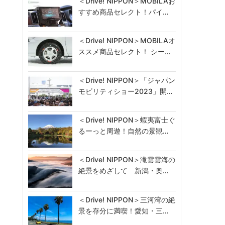
＜Drive! NIPPON＞MOBILAお
すすめ商品セレクト！パイ…
＜Drive! NIPPON＞MOBILAオ
ススメ商品セレクト！ シー…
＜Drive! NIPPON＞「ジャパン
モビリティショー2023」開…
＜Drive! NIPPON＞蝦夷富士ぐ
るーっと周遊！自然の景観…
＜Drive! NIPPON＞滝雲雲海の
絶景をめざして 新潟・奥…
＜Drive! NIPPON＞三河湾の絶
景を存分に満喫！愛知・三…