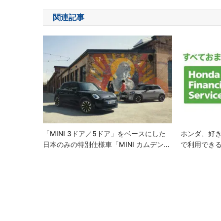
ナ
関連記事
ビ
ゲ
ー
シ
ョ
ン
「MINI 3ドア／5ドア」をベースにした
ホンダ、好
日本のみの特別仕様車「MINI カムデン…
で利用でき