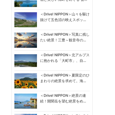
＜Drive! NIPPON＞山々を駆け
抜けて五色沼の映えスポッ…
＜Drive! NIPPON＞写真に残し
たい絶景！三豊～観音寺の…
＜Drive! NIPPON＞北アルプス
に抱かれる「大町市」、自…
＜Drive! NIPPON＞夏限定のひ
まわりの絶景を求めて。海…
＜Drive! NIPPON＞絶景の連
続！開聞岳を望む絶景をめ…