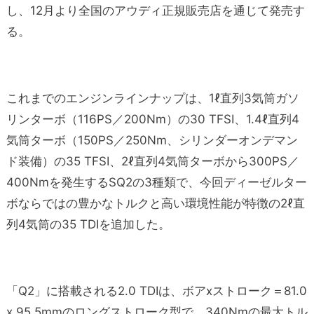
し、12月より全国のアウディ正規販売店を通じて発売す
る。
これまでのエンジンラインナップは、1ℓ直列3気筒ガソ
リンターボ（116PS／200Nm）の30 TFSI、1.4ℓ直列4
気筒ターボ（150PS／250Nm、シリンダーオンデマン
ド装備）の35 TFSI、2ℓ直列4気筒ターボから300PS／
400Nmを発生するSQ2の3種類で、今回ディーゼルター
ボならではの豊かなトルクと高い環境性能が特徴の2ℓ直
列4気筒の35 TDIを追加した。
「Q2」に搭載される2.0 TDIは、ボアxストローク＝81.0
x 95.5mmのロングストローク型で、340Nmの最大トル