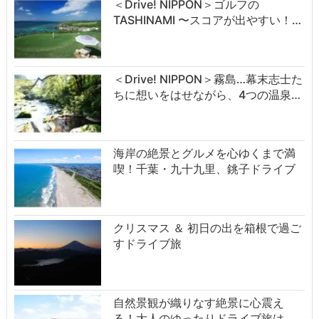
＜Drive! NIPPON＞ゴルフの
TASHINAMI 〜スコアが出やすい！…
＜Drive! NIPPON＞霧島…幕末志士た
ちに想いをはせながら、4つの温泉…
海岸の絶景とグルメを心ゆくまで満
喫！千葉・九十九里、銚子ドライブ
クリスマス ＆ 初日の出を箱根で過ご
すドライブ旅
自然景観が織りなす絶景に心震え
る！大人のゆったりドライブ旅は…