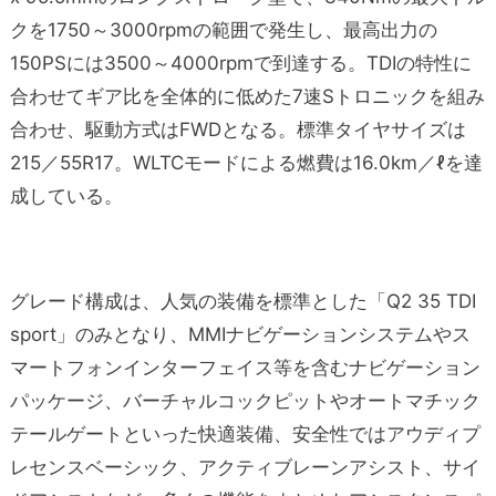
クを1750～3000rpmの範囲で発生し、最高出力の
150PSには3500～4000rpmで到達する。TDIの特性に
合わせてギア比を全体的に低めた7速Sトロニックを組み
合わせ、駆動方式はFWDとなる。標準タイヤサイズは
215／55R17。WLTCモードによる燃費は16.0km／ℓを達
成している。
グレード構成は、人気の装備を標準とした「Q2 35 TDI
sport」のみとなり、MMIナビゲーションシステムやス
マートフォンインターフェイス等を含むナビゲーション
パッケージ、バーチャルコックピットやオートマチック
テールゲートといった快適装備、安全性ではアウディプ
レセンスベーシック、アクティブレーンアシスト、サイ