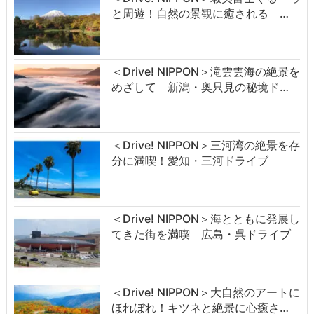
と周遊！自然の景観に癒される …
＜Drive! NIPPON＞滝雲雲海の絶景を
めざして 新潟・奥只見の秘境ド…
＜Drive! NIPPON＞三河湾の絶景を存
分に満喫！愛知・三河ドライブ
＜Drive! NIPPON＞海とともに発展し
てきた街を満喫 広島・呉ドライブ
＜Drive! NIPPON＞大自然のアートに
ほれぼれ！キツネと絶景に心癒さ…