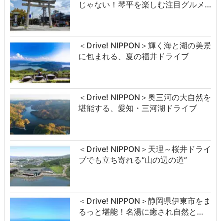
じゃない！琴平を楽しむ注目グルメ…
＜Drive! NIPPON＞輝く海と湖の美景
に包まれる、夏の福井ドライブ
＜Drive! NIPPON＞奥三河の大自然を
堪能する、愛知・三河湖ドライブ
＜Drive! NIPPON＞天理～桜井ドライ
ブでも立ち寄れる“山の辺の道”
＜Drive! NIPPON＞静岡県伊東市をま
るっと堪能！名湯に癒され自然と…