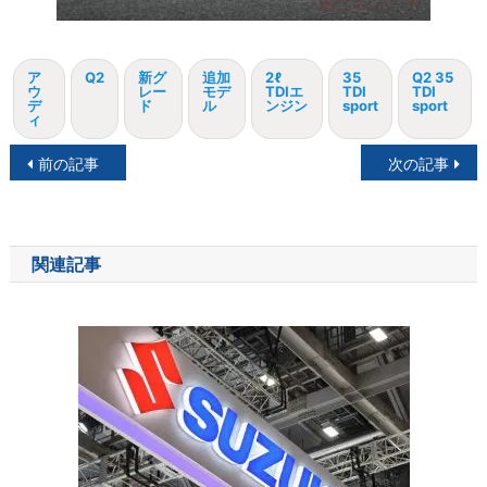
ア
Q2
新グ
追加
2ℓ
35
Q2 35
ウ
レー
モデ
TDIエ
TDI
TDI
デ
ド
ル
ンジン
sport
sport
ィ
投
前の記事
次の記事
稿
ナ
関連記事
ビ
ゲ
ー
シ
ョ