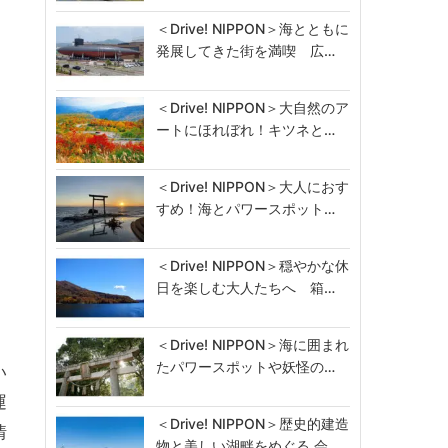
＜Drive! NIPPON＞海とともに
発展してきた街を満喫 広…
＜Drive! NIPPON＞大自然のア
ートにほれぼれ！キツネと…
＜Drive! NIPPON＞大人におす
すめ！海とパワースポット…
＜Drive! NIPPON＞穏やかな休
日を楽しむ大人たちへ 箱…
＜Drive! NIPPON＞海に囲まれ
たパワースポットや妖怪の…
い
運
＜Drive! NIPPON＞歴史的建造
情
物と美しい湖畔をめぐる 会…