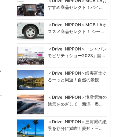
＜Drive! NIPPON＞MOBILAお
すすめ商品セレクト！パイ…
＜Drive! NIPPON＞MOBILAオ
ススメ商品セレクト！ シー…
＜Drive! NIPPON＞「ジャパン
モビリティショー2023」開…
ャ
＜Drive! NIPPON＞蝦夷富士ぐ
るーっと周遊！自然の景観…
ン
＜Drive! NIPPON＞滝雲雲海の
絶景をめざして 新潟・奥…
＜Drive! NIPPON＞三河湾の絶
景を存分に満喫！愛知・三…