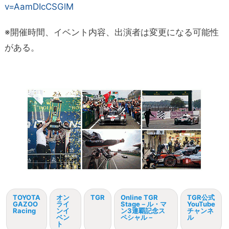
v=AamDIcCSGlM
※開催時間、イベント内容、出演者は変更になる可能性
がある。
TOYOTA
オン
TGR
Online TGR
TGR公式
GAZOO
ライ
Stage－ル・マ
YouTube
Racing
ンイ
ン3連覇記念ス
チャンネ
ベン
ペシャル－
ル
ト