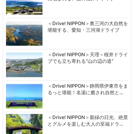
＜Drive! NIPPON＞奥三河の大自然を
堪能する、愛知・三河湖ドライブ
＜Drive! NIPPON＞天理～桜井ドライ
ブでも立ち寄れる“山の辺の道”
＜Drive! NIPPON＞静岡県伊東市をま
るっと堪能！名湯に癒され自然と…
＜Drive! NIPPON＞新緑の日光、絶景
とグルメを楽しむ大人の至福ドラ…