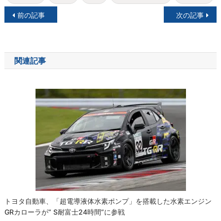
投
前の記事
次の記事
稿
ナ
関連記事
ビ
ゲ
ー
シ
ョ
ン
トヨタ自動車、「超電導液体水素ポンプ」を搭載した水素エンジン
GRカローラが“ S耐富士24時間”に参戦