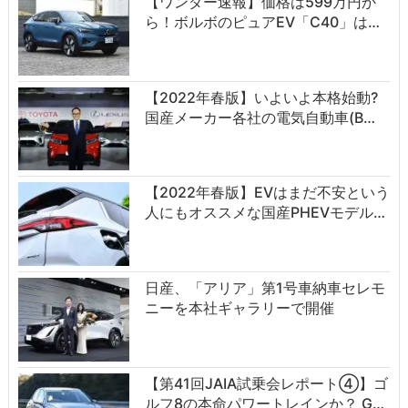
【ワンダー速報】価格は599万円か
ら！ボルボのピュアEV「C40」は…
【2022年春版】いよいよ本格始動?
国産メーカー各社の電気自動車(B…
【2022年春版】EVはまだ不安という
人にもオススメな国産PHEVモデル…
日産、「アリア」第1号車納車セレモ
ニーを本社ギャラリーで開催
【第41回JAIA試乗会レポート④】ゴ
ルフ8の本命パワートレインか？ G…