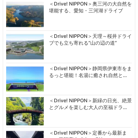
＜Drive! NIPPON＞奥三河の大自然を
堪能する、愛知・三河湖ドライブ
＜Drive! NIPPON＞天理～桜井ドライ
ブでも立ち寄れる“山の辺の道”
＜Drive! NIPPON＞静岡県伊東市をま
るっと堪能！名湯に癒され自然と…
＜Drive! NIPPON＞新緑の日光、絶景
とグルメを楽しむ大人の至福ドラ…
＜Drive! NIPPON＞定番から最新ま