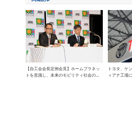
ビ
ゲ
ー
シ
ョ
ン
【自工会会長定例会見】ホームプラネッ
トヨタ、ケ
トを意識し、未来のモビリティ社会の…
ィアナ工場に