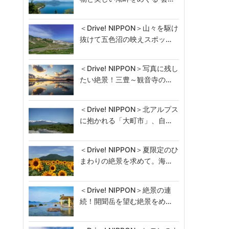
＜Drive! NIPPON＞山々を駆け
抜けて五色沼の映えスポッ…
＜Drive! NIPPON＞写真に残し
たい絶景！三豊～観音寺の…
＜Drive! NIPPON＞北アルプス
に抱かれる「大町市」、自…
＜Drive! NIPPON＞夏限定のひ
まわりの絶景を求めて。海…
＜Drive! NIPPON＞絶景の連
続！開聞岳を望む絶景をめ…