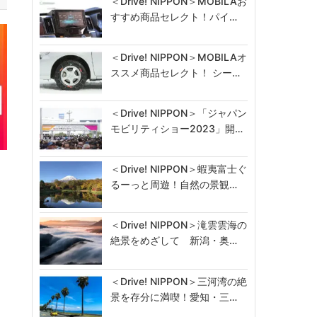
＜Drive! NIPPON＞MOBILAお
すすめ商品セレクト！パイ…
＜Drive! NIPPON＞MOBILAオ
ススメ商品セレクト！ シー…
＜Drive! NIPPON＞「ジャパン
モビリティショー2023」開…
＜Drive! NIPPON＞蝦夷富士ぐ
るーっと周遊！自然の景観…
＜Drive! NIPPON＞滝雲雲海の
絶景をめざして 新潟・奥…
＜Drive! NIPPON＞三河湾の絶
景を存分に満喫！愛知・三…