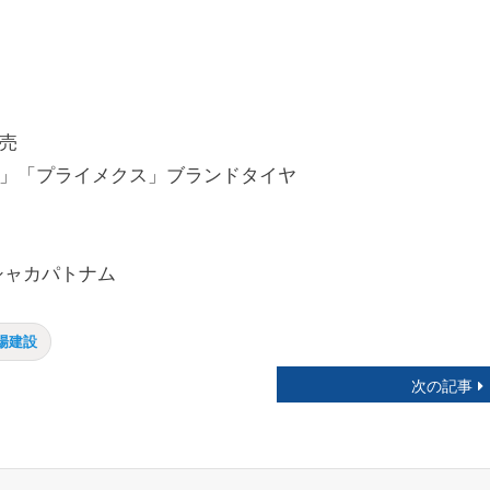
売
」「プライメクス」ブランドタイヤ
シャカパトナム
場建設
次の記事