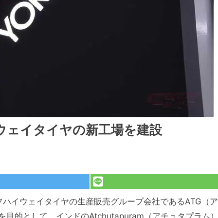
ウェイタイヤの新工場を建設
フハイウェイタイヤの生産販売グループ会社であるATG（ア
的として、インドのAtchutapuram（アチュタプラム