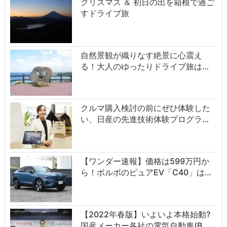
クリスマス ＆ 初日の出を箱根で過ご
すドライブ旅
自然景観が織りなす絶景に心震え
る！大人のゆったりドライブ旅は…
クルマ購入検討の前にぜひ体験した
い、日産の先進技術体験プログラ…
【ワンダー速報】価格は599万円か
ら！ボルボのピュアEV「C40」は…
【2022年春版】いよいよ本格始動?
国産メーカー各社の電気自動車(B…