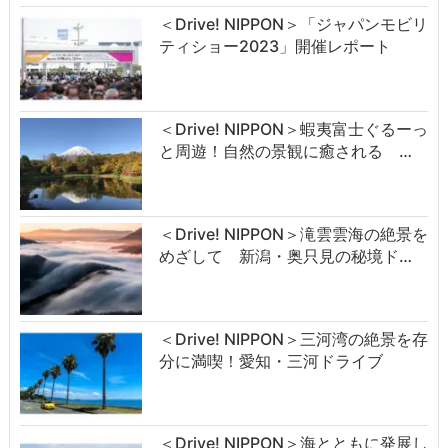
＜Drive! NIPPON＞「ジャパンモビリ
ティショー2023」開催レポート
＜Drive! NIPPON＞蝦夷富士ぐるーっ
と周遊！自然の景観に癒される …
＜Drive! NIPPON＞滝雲雲海の絶景を
めざして 新潟・奥只見の秘境ド…
＜Drive! NIPPON＞三河湾の絶景を存
分に満喫！愛知・三河ドライブ
＜Drive! NIPPON＞海とともに発展し