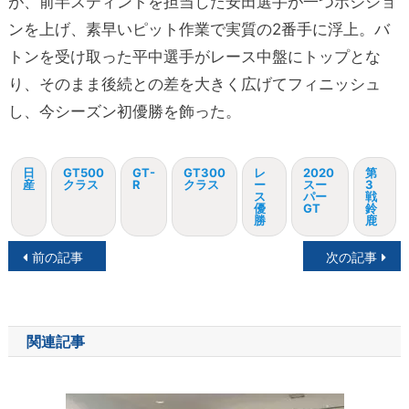
が、前半スティントを担当した安田選手が一つポジショ
ンを上げ、素早いピット作業で実質の2番手に浮上。バ
トンを受け取った平中選手がレース中盤にトップとな
り、そのまま後続との差を大きく広げてフィニッシュ
し、今シーズン初優勝を飾った。
日
GT500
GT-
GT300
レ
2020
第
産
クラス
R
クラス
ー
スー
3
ス
パー
戦
優
GT
鈴
勝
鹿
投
前の記事
次の記事
稿
ナ
関連記事
ビ
ゲ