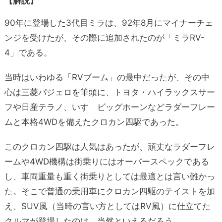
【解説】
90年に登場した3代目ミラは、92年8月にマイナーチェ
ンジを受けたが、その際に追加されたのが「ミラRV-
4」である。
当時はいわゆる「RVブーム」の最中だったが、その中
心は三菱パジェロを筆頭に、トヨタ・ハイラックスサー
フや日産テラノ、いすゞビッグホーンなどラダーフレー
ムと本格4WDを備えたクロカン四駆であった。
このクロカン四駆は人気はあったが、頑丈なラダーフレ
ームや4WD機構は街乗りにはオーバースペックである
し、車両重量も重く街乗りとしては最適とは言い難かっ
た。そこで普通の乗用車にクロカン四駆のテイストを加
え、SUV風（当時の言い方としてはRV風）に仕立てた
クルマが登場したのは、当然といえるだろう。