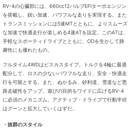
RV-4の心臓部には、660cc12バルブEFIターボエンジン
を搭載し、鋭い加速、パワフルな走りを実現する。また
トランスミッションには5速MTとともに、よりスムーズ
な加速で快適走行が楽しめる4速ATを設定。このATは、
手軽なスポーティドライブとともに、ODを生かして静
粛性にも優れたもの。
フルタイム4WDはビスカスタイプ。トルクを4輪に最適
配分して、ロスの少ないパワフルな走り、安全・快適走
行を可能とする。また、ぬかるみ、砂利道、雪道など悪
路走破性をアップ。遊びの目的をワイドに広げるRV-4
に必須のメカニズム。アクティブ・ドライブで行動半径
はグーンと拡大していくはずだ。
・抜群のスタイル