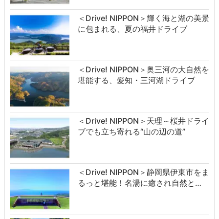
＜Drive! NIPPON＞輝く海と湖の美景
に包まれる、夏の福井ドライブ
＜Drive! NIPPON＞奥三河の大自然を
堪能する、愛知・三河湖ドライブ
＜Drive! NIPPON＞天理～桜井ドライ
ブでも立ち寄れる“山の辺の道”
＜Drive! NIPPON＞静岡県伊東市をま
るっと堪能！名湯に癒され自然と…