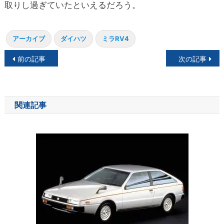
取りし過ぎていたといえるだろう。
アーカイブ
ダイハツ
ミラRV4
投
前の記事
次の記事
稿
ナ
関連記事
ビ
ゲ
ー
シ
ョ
ン