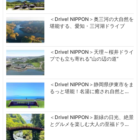
＜Drive! NIPPON＞奥三河の大自然を
堪能する、愛知・三河湖ドライブ
＜Drive! NIPPON＞天理～桜井ドライ
ブでも立ち寄れる“山の辺の道”
＜Drive! NIPPON＞静岡県伊東市をま
るっと堪能！名湯に癒され自然と…
＜Drive! NIPPON＞新緑の日光、絶景
とグルメを楽しむ大人の至福ドラ…