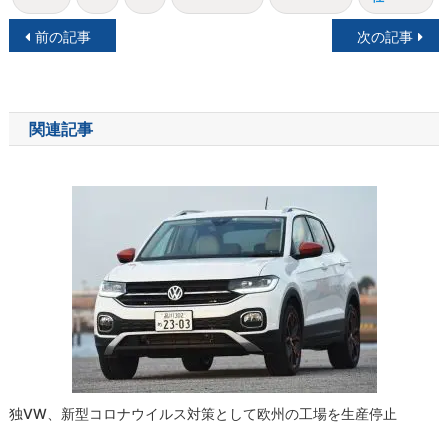
投
前の記事
次の記事
稿
ナ
関連記事
ビ
ゲ
ー
シ
ョ
ン
独VW、新型コロナウイルス対策として欧州の工場を生産停止