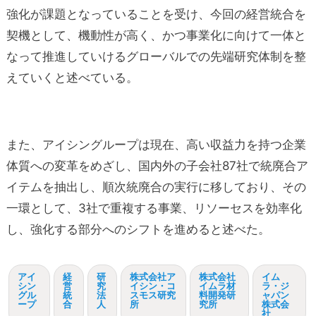
強化が課題となっていることを受け、今回の経営統合を
契機として、機動性が高く、かつ事業化に向けて一体と
なって推進していけるグローバルでの先端研究体制を整
えていくと述べている。
また、アイシングループは現在、高い収益力を持つ企業
体質への変革をめざし、国内外の子会社87社で統廃合ア
イテムを抽出し、順次統廃合の実行に移しており、その
一環として、3社で重複する事業、リソーセスを効率化
し、強化する部分へのシフトを進めると述べた。
アイ
経
研
株式会社ア
株式会社
イム
シン
営
究
イシン・コ
イムラ材
ラ・ジ
グル
統
法
スモス研究
料開発研
ャパン
ープ
合
人
所
究所
株式会
社