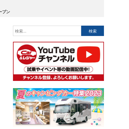
ープン
検
索: