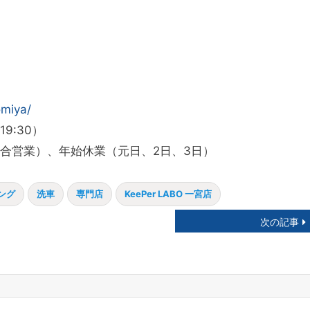
】
omiya/
9:30）
場合営業）、年始休業（元日、2日、3日）
ング
洗車
専門店
KeePer LABO 一宮店
次の記事