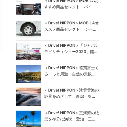
＜Drive! NIPPON＞MOBILAお
すすめ商品セレクト！パイ…
＜Drive! NIPPON＞MOBILAオ
ススメ商品セレクト！ シー…
＜Drive! NIPPON＞「ジャパン
モビリティショー2023」開…
園
売
＜Drive! NIPPON＞蝦夷富士ぐ
るーっと周遊！自然の景観…
＜Drive! NIPPON＞滝雲雲海の
絶景をめざして 新潟・奥…
＜Drive! NIPPON＞三河湾の絶
景を存分に満喫！愛知・三…