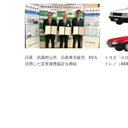
ゲ
ー
シ
ョ
ン
日産、武蔵村山市、日産東京販売、EVを
トヨタ「カ
活用した災害連携協定を締結
トレノ（AE