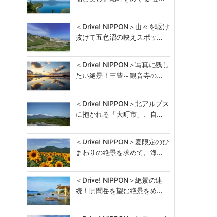
＜Drive! NIPPON＞山々を駆け
抜けて五色沼の映えスポッ…
＜Drive! NIPPON＞写真に残し
たい絶景！三豊～観音寺の…
＜Drive! NIPPON＞北アルプス
に抱かれる「大町市」、自…
＜Drive! NIPPON＞夏限定のひ
まわりの絶景を求めて。海…
＜Drive! NIPPON＞絶景の連
続！開聞岳を望む絶景をめ…