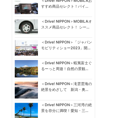
＜Drive! NIPPON＞MOBILAお
すすめ商品セレクト！パイ…
＜Drive! NIPPON＞MOBILAオ
ススメ商品セレクト！ シー…
＜Drive! NIPPON＞「ジャパン
モビリティショー2023」開…
＜Drive! NIPPON＞蝦夷富士ぐ
るーっと周遊！自然の景観…
＜Drive! NIPPON＞滝雲雲海の
絶景をめざして 新潟・奥…
＜Drive! NIPPON＞三河湾の絶
景を存分に満喫！愛知・三…