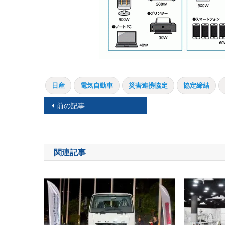
日産
電気自動車
災害連携協定
協定締結
投
前の記事
稿
ナ
関連記事
ビ
ゲ
ー
シ