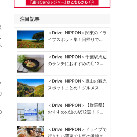
注目記事
電
＜Drive! NIPPON＞関東のドラ
よ
イブスポット集！日帰りで…
述
＜Drive! NIPPON＞千葉駅周辺
のランチにおすすめの店12…
＜Drive! NIPPON＞嵐山の観光
ア
スポットまとめ！グルメス…
力
＜Drive! NIPPON＞【群馬県】
の
おすすめの道の駅12選！ド…
＜Drive! NIPPON＞ドライブで
行きたい関東で人気の浜焼き…