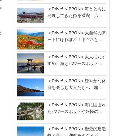
ゃ
＜Drive! NIPPON＞海とともに
発展してきた街を満喫 広…
を
＜Drive! NIPPON＞大自然のア
ートにほれぼれ！キツネと…
う
＜Drive! NIPPON＞大人におす
すめ！海とパワースポット…
ス
＜Drive! NIPPON＞穏やかな休
日を楽しむ大人たちへ 箱…
・
＜Drive! NIPPON＞海に囲まれ
たパワースポットや妖怪の…
＜Drive! NIPPON＞歴史的建造
物と美しい湖畔をめぐる 会…