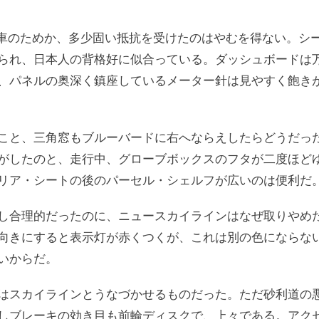
新車のためか、多少固い抵抗を受けたのはやむを得ない。シ
られ、日本人の背格好に似合っている。ダッシュボードは
、パネルの奥深く鎮座しているメーター針は見やすく飽き
こと、三角窓もブルーバードに右へならえしたらどうだっ
がしたのと、走行中、グローブボックスのフタが二度ほど
リア・シートの後のパーセル・シェルフが広いのは便利だ
し合理的だったのに、ニュースカイラインはなぜ取りやめ
向きにすると表示灯が赤くつくが、これは別の色にならな
いからだ。
はスカイラインとうなづかせるものだった。ただ砂利道の
しブレーキの効き目も前輪ディスクで、上々である。アク