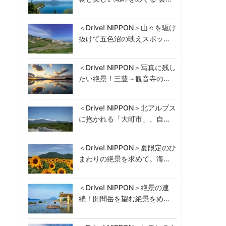
＜Drive! NIPPON＞山々を駆け
抜けて五色沼の映えスポッ…
＜Drive! NIPPON＞写真に残し
たい絶景！三豊～観音寺の…
＜Drive! NIPPON＞北アルプス
に抱かれる「大町市」、自…
＜Drive! NIPPON＞夏限定のひ
まわりの絶景を求めて。海…
＜Drive! NIPPON＞絶景の連
続！開聞岳を望む絶景をめ…