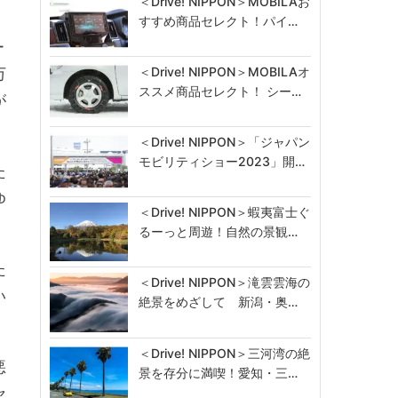
＜Drive! NIPPON＞MOBILAお
すすめ商品セレクト！パイ…
ー
＜Drive! NIPPON＞MOBILAオ
万
ススメ商品セレクト！ シー…
が
＜Drive! NIPPON＞「ジャパン
モビリティショー2023」開…
た
ゆ
＜Drive! NIPPON＞蝦夷富士ぐ
。
るーっと周遊！自然の景観…
た
＜Drive! NIPPON＞滝雲雲海の
い
絶景をめざして 新潟・奥…
＜Drive! NIPPON＞三河湾の絶
悪
景を存分に満喫！愛知・三…
セ