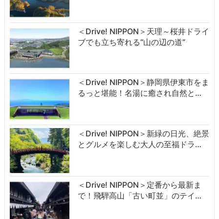
＜Drive! NIPPON＞天理～桜井ドライ
ブでも立ち寄れる“山の辺の道”
＜Drive! NIPPON＞静岡県伊東市をま
るっと堪能！名湯に癒され自然と…
＜Drive! NIPPON＞新緑の日光、絶景
とグルメを楽しむ大人の至福ドラ…
＜Drive! NIPPON＞定番から最新ま
で！飛騨高山「古い町並」のテイ…