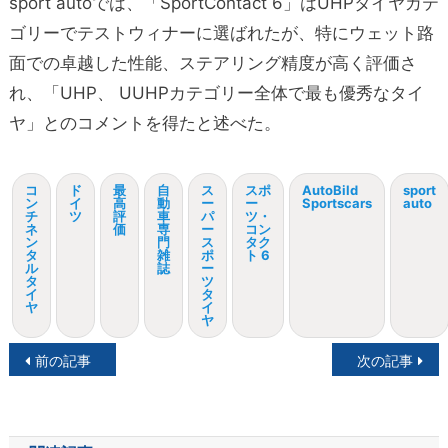
sport autoでは、「SportContact 6」はUHPタイヤカテ
ゴリーでテストウィナーに選ばれたが、特にウェット路
面での卓越した性能、ステアリング精度が高く評価さ
れ、「UHP、 UUHPカテゴリー全体で最も優秀なタイ
ヤ」とのコメントを得たと述べた。
コ
ド
最
自
ス
スポ
AutoBild
sport
ン
イ
高
動
ー
ー
Sportscars
auto
チ
ツ
評
車
パ
ツ・
ネ
価
専
ー
コン
ン
門
ス
タク
タ
雑
ポ
ト 6
ル
誌
ー
タ
ツ
イ
タ
ヤ
イ
ヤ
投
前の記事
次の記事
稿
ナ