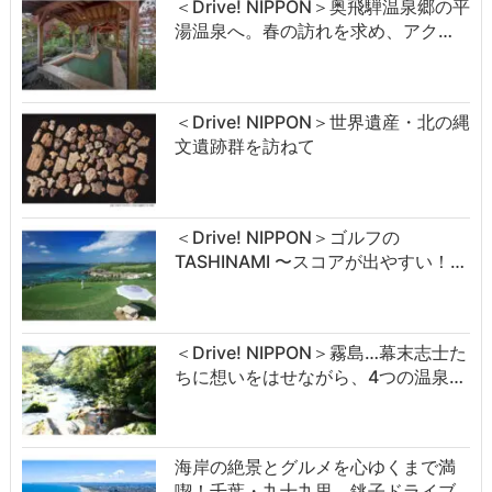
＜Drive! NIPPON＞奥飛騨温泉郷の平
湯温泉へ。春の訪れを求め、アク…
＜Drive! NIPPON＞世界遺産・北の縄
文遺跡群を訪ねて
＜Drive! NIPPON＞ゴルフの
TASHINAMI 〜スコアが出やすい！…
＜Drive! NIPPON＞霧島…幕末志士た
ちに想いをはせながら、4つの温泉…
海岸の絶景とグルメを心ゆくまで満
喫！千葉・九十九里、銚子ドライブ