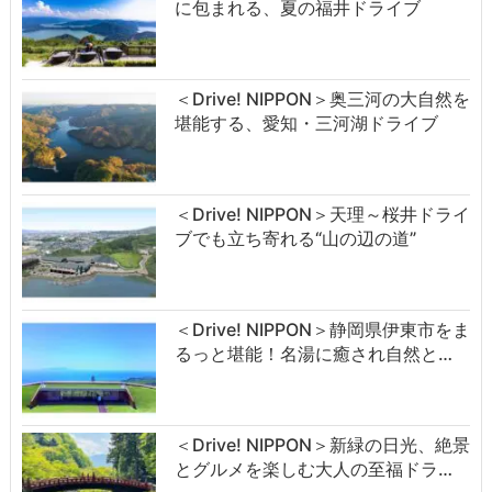
に包まれる、夏の福井ドライブ
＜Drive! NIPPON＞奥三河の大自然を
堪能する、愛知・三河湖ドライブ
＜Drive! NIPPON＞天理～桜井ドライ
ブでも立ち寄れる“山の辺の道”
＜Drive! NIPPON＞静岡県伊東市をま
るっと堪能！名湯に癒され自然と…
＜Drive! NIPPON＞新緑の日光、絶景
とグルメを楽しむ大人の至福ドラ…