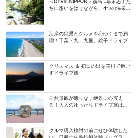
＜Drive! NIPPON＞霧島…幕末志士た
ちに想いをはせながら、4つの温泉…
海岸の絶景とグルメを心ゆくまで満
喫！千葉・九十九里、銚子ドライブ
クリスマス ＆ 初日の出を箱根で過ご
すドライブ旅
自然景観が織りなす絶景に心震え
る！大人のゆったりドライブ旅は…
クルマ購入検討の前にぜひ体験した
い、日産の先進技術体験プログラ…