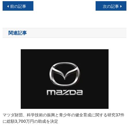
投
前の記事
次の記事
稿
ナ
関連記事
ビ
ゲ
ー
シ
ョ
ン
マツダ財団、科学技術の振興と青少年の健全育成に関する研究37件
に総額3,700万円の助成を決定