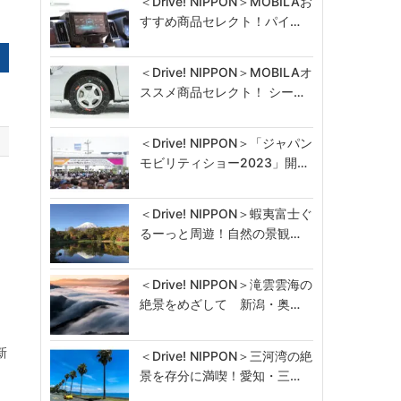
＜Drive! NIPPON＞MOBILAお
すすめ商品セレクト！パイ…
＜Drive! NIPPON＞MOBILAオ
ススメ商品セレクト！ シー…
＜Drive! NIPPON＞「ジャパン
モビリティショー2023」開…
＜Drive! NIPPON＞蝦夷富士ぐ
るーっと周遊！自然の景観…
＜Drive! NIPPON＞滝雲雲海の
絶景をめざして 新潟・奥…
新
＜Drive! NIPPON＞三河湾の絶
景を存分に満喫！愛知・三…