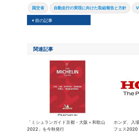
国交省
自動走行の実現に向けた取組報告と方針
V
投
前の記事
稿
ナ
関連記事
ビ
ゲ
ー
シ
ョ
ン
「ミシュランガイド京都・大阪＋和歌山
ホンダ、入
2022」を今秋発行
フェス2020