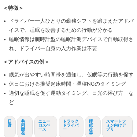
＜特徴＞
ドライバー一人ひとりの勤務シフトを踏まえたアドバ
イスで、睡眠を改善するための行動が分かる
睡眠情報は腕時計型の睡眠計測デバイスで自動取得さ
れ、ドライバー自身の入力作業は不要
＜アドバイスの例＞
眠気が出やすい時間帯を通知し、仮眠等の行動を促す
休日における推奨起床時間・昼寝NGのタイミング
適切な睡眠を促す運動タイミング、日光の浴び方 な
ど
日
共
ニュー
トラック
睡
スマートフ
野
同
ロスペ
ドライバ
眠
ォン向けア
開
ース
ー
改
プリ
発
善