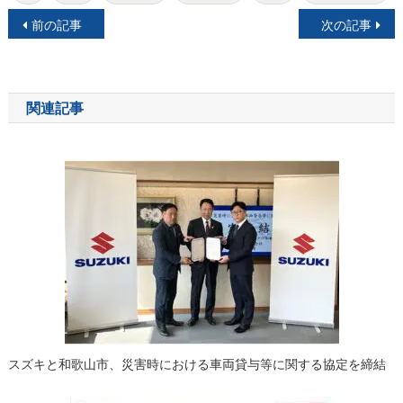
投
前の記事
次の記事
稿
ナ
関連記事
ビ
ゲ
ー
シ
ョ
ン
スズキと和歌山市、災害時における車両貸与等に関する協定を締結