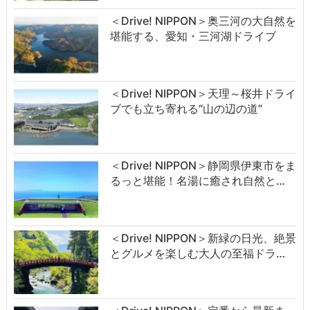
＜Drive! NIPPON＞奥三河の大自然を
堪能する、愛知・三河湖ドライブ
＜Drive! NIPPON＞天理～桜井ドライ
ブでも立ち寄れる“山の辺の道”
＜Drive! NIPPON＞静岡県伊東市をま
るっと堪能！名湯に癒され自然と…
＜Drive! NIPPON＞新緑の日光、絶景
とグルメを楽しむ大人の至福ドラ…