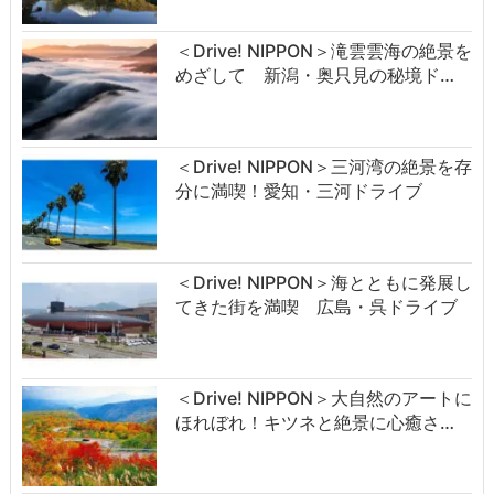
＜Drive! NIPPON＞滝雲雲海の絶景を
めざして 新潟・奥只見の秘境ド…
＜Drive! NIPPON＞三河湾の絶景を存
分に満喫！愛知・三河ドライブ
＜Drive! NIPPON＞海とともに発展し
てきた街を満喫 広島・呉ドライブ
＜Drive! NIPPON＞大自然のアートに
ほれぼれ！キツネと絶景に心癒さ…