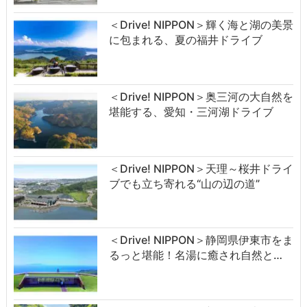
＜Drive! NIPPON＞輝く海と湖の美景
に包まれる、夏の福井ドライブ
＜Drive! NIPPON＞奥三河の大自然を
堪能する、愛知・三河湖ドライブ
＜Drive! NIPPON＞天理～桜井ドライ
ブでも立ち寄れる“山の辺の道”
＜Drive! NIPPON＞静岡県伊東市をま
るっと堪能！名湯に癒され自然と…