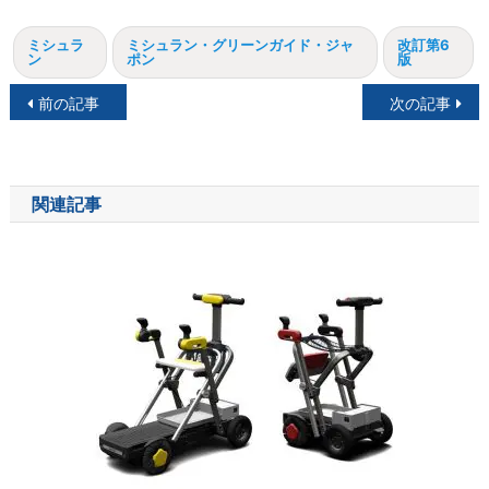
ミシュラ
ミシュラン・グリーンガイド・ジャ
改訂第6
ン
ポン
版
投
前の記事
次の記事
稿
ナ
関連記事
ビ
ゲ
ー
シ
ョ
ン