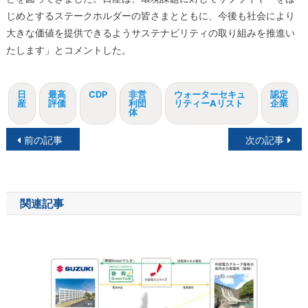
じめとするステークホルダーの皆さまとともに、今後も社会により
大きな価値を提供できるようサステナビリティの取り組みを推進い
たします」とコメントした。
日
最高
CDP
非営
ウォーターセキュ
認定
産
評価
利団
リティーAリスト
企業
体
投
前の記事
次の記事
稿
ナ
関連記事
ビ
ゲ
ー
シ