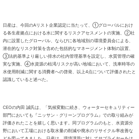
日産は、今回のAリスト企業認定に当たって、①グローバルにおけ
る各生産拠点における水に関するリスクアセスメントの実施、②社
内に設置したグローバル、ならびに各地域別の環境委員会による、
潜在的なリスク対策を含めた包括的なマネージメント体制の設置、
③法的基準より厳しい排水の社内管理基準を設定し、水質管理の確
実な実施、④水資源の枯渇リスクが高い地域において、洗車時等の
水使用削減に関する消費者への啓発、以上4点について評価されたと
認識していると述べた。
CEOの内田 誠氏は、「気候変動に続き、ウォーターセキュリティー
部門においても『ニッサン・グリーンプログラム』での取り組みが
評価されたことを嬉しく思います。同プログラムのもと、水資源分
野において工場における取水量の削減や廃水のリサイクル率改善な
どを図ってきました。日産は、環境課題に対してサプライヤーをは