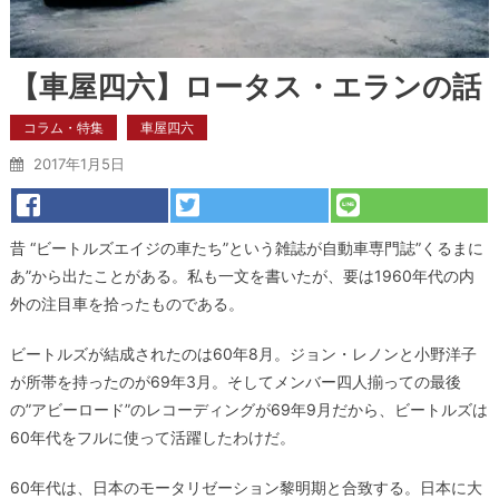
【車屋四六】ロータス・エランの話
コラム・特集
車屋四六
2017年1月5日
昔 “ビートルズエイジの車たち”という雑誌が自動車専門誌”くるまに
あ”から出たことがある。私も一文を書いたが、要は1960年代の内
外の注目車を拾ったものである。
ビートルズが結成されたのは60年8月。ジョン・レノンと小野洋子
が所帯を持ったのが69年3月。そしてメンバー四人揃っての最後
の”アビーロード”のレコーディングが69年9月だから、ビートルズは
60年代をフルに使って活躍したわけだ。
60年代は、日本のモータリゼーション黎明期と合致する。日本に大