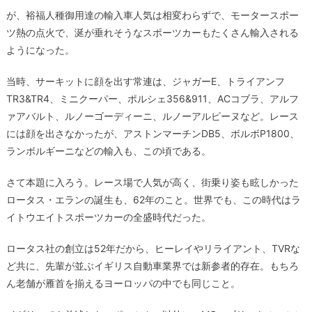
が、裕福人種御用達の輸入車人気は相変わらずで、モータースポー
ツ熱の点火で、涎が垂れそうなスポーツカーもたくさん輸入される
ようになった。
当時、サーキットに顔を出す常連は、ジャガーE、トライアンフ
TR3&TR4、ミニクーパー、ポルシェ356&911、ACコブラ、アルフ
ァアバルト、ルノーゴーディーニ、ルノーアルピーヌなど。レース
には顔を出さなかったが、アストンマーチンDB5、ボルボP1800、
ランボルギーニなどの輸入も、この頃である。
さて本題に入ろう。レース場で人気が高く、街乗り姿も眩しかった
ロータス・エランの誕生も、62年のこと。世界でも、この時代はラ
イトウエイトスポーツカーの全盛時代だった。
ロータス社の創立は52年だから、ヒーレイやリライアント、TVRな
ど共に、先輩が並ぶイギリス自動車業界では新参者的存在。もちろ
ん老舗が雁首を揃えるヨーロッパの中でも同じこと。