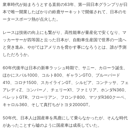
衆車時代が始まろうとする直前の63年、第一回日本グランプリが日
本で唯一開業したばかりの鈴鹿サーキットで開催されて、日本のモ
ータースポーツ熱が点火した。
レースは技術の向上にも繋がり、高性能車が量産化で安くなり、マ
ッカーサーが四等国と云った日本が、自動車生産国で世界の一流へ
と突き進み、やがてはアメリカを脅かす事になろうとは、誰が予測
しただろうか。
60年代後半は日本の新車ラッシュ時期で、サニー、カローラ誕生、
ほかにスバル1000、コルト800、ギャランGTO、ブルーバード
410、コロナ1500、スカイラインGT、シルビア、コンテッサ、フェ
アレディZ、コンパーノ、チェリーX1、ファミリア、ホンダN360、
ベレットGTR、フローリアン、フロンテ800、マツダR360クーペ、
キャロル360、そして真打ちがトヨタ2000GT。
50年代、日本人は国産車を馬鹿にして乗らなかったが、そんな時代
があったことすら嘘のように国産車は成長していた。