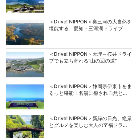
＜Drive! NIPPON＞奥三河の大自然を
堪能する、愛知・三河湖ドライブ
＜Drive! NIPPON＞天理～桜井ドライ
ブでも立ち寄れる“山の辺の道”
＜Drive! NIPPON＞静岡県伊東市をま
るっと堪能！名湯に癒され自然と…
＜Drive! NIPPON＞新緑の日光、絶景
とグルメを楽しむ大人の至福ドラ…