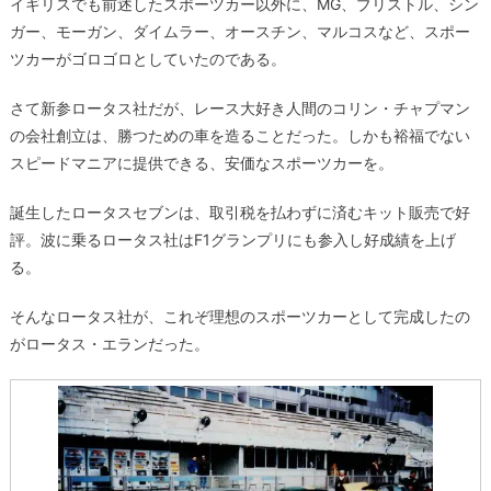
イギリスでも前述したスポーツカー以外に、MG、ブリストル、シン
ガー、モーガン、ダイムラー、オースチン、マルコスなど、スポー
ツカーがゴロゴロとしていたのである。
さて新参ロータス社だが、レース大好き人間のコリン・チャプマン
の会社創立は、勝つための車を造ることだった。しかも裕福でない
スピードマニアに提供できる、安価なスポーツカーを。
誕生したロータスセブンは、取引税を払わずに済むキット販売で好
評。波に乗るロータス社はF1グランプリにも参入し好成績を上げ
る。
そんなロータス社が、これぞ理想のスポーツカーとして完成したの
がロータス・エランだった。