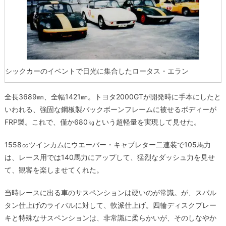
シックカーのイベントで日光に集合したロータス・エラン
全長3689㎜、全幅1421㎜。トヨタ2000GTが開発時に手本にしたと
いわれる、強固な鋼板製バックボーンフレームに被せるボディーが
FRP製。これで、僅か680㎏という超軽量を実現して見せた。
1558㏄ツインカムにウエーバー・キャブレター二連装で105馬力
は、レース用では140馬力にアップして、猛烈なダッシュ力を見せ
て、観客を楽しませてくれた。
当時レースに出る車のサスペンションは硬いのが常識。が、スパル
タン仕上げのライバルに対して、軟派仕上げ。四輪ディスクブレー
キと特殊なサスペンションは、非常識に柔らかいが、そのしなやか