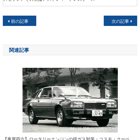
投
前の記事
次の記事
稿
ナ
関連記事
ビ
ゲ
ー
シ
ョ
ン
【車屋四六】ロータリーエンジンの排ガス対策・コスモ・クーペ