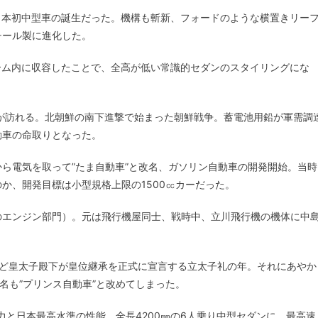
、日本初中型車の誕生だった。機構も斬新、フォードのような横置きリー
チール製に進化した。
ーム内に収容したことで、全高が低い常識的セダンのスタイリングにな
が訪れる。北朝鮮の南下進撃で始まった朝鮮戦争。蓄電池用鉛が軍需調
動車の命取りとなった。
ら電気を取って”たま自動車”と改名、ガソリン自動車の開発開始。当時
か、開発目標は小型規格上限の1500㏄カーだった。
のエンジン部門）。元は飛行機屋同士、戦時中、立川飛行機の機体に中
ょうど皇太子殿下が皇位継承を正式に宣言する立太子礼の年。それにあやか
名も”プリンス自動車”と改めてしまった。
5馬力と日本最高水準の性能。全長4200㎜の6人乗り中型セダンに、最高速