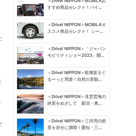
＜Drive! NIPPON＞MOBILAお
すすめ商品セレクト！パイ…
＜Drive! NIPPON＞MOBILAオ
ススメ商品セレクト！ シー…
二
＜Drive! NIPPON＞「ジャパン
モビリティショー2023」開…
。
＜Drive! NIPPON＞蝦夷富士ぐ
るーっと周遊！自然の景観…
軽
＜Drive! NIPPON＞滝雲雲海の
が
絶景をめざして 新潟・奥…
＜Drive! NIPPON＞三河湾の絶
で
景を存分に満喫！愛知・三…