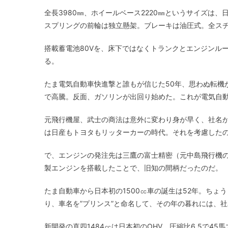
全長3980㎜、ホイールベース2220㎜というサイズは
スプリングの前輪は独立懸架。ブレーキは油圧式。全ス
搭載蓄電池80Vを、床下ではなくトランクとエンジンル
る。
たま電気自動車快進撃と誰もが信じた50年、思わぬ転機
で高騰。反面、ガソリンが出回り始めた。これが電気自
元飛行機屋、武士の商法は意外に変わり身が早く、社名か
は日産もトヨタもリッターカーの時代。それを考慮したの
で、エンジンの発注先は三鷹の富士精密（元中島飛行機
製エンジンを搭載したことで、旧知の間柄だったのだ。
たま自動車から日本初の1500㏄車の誕生は52年。ち
り、車名を”プリンス”と命名して、その年の暮れには、社
新開発の直四1484㏄は日本初のOHV、圧縮比6.5で4