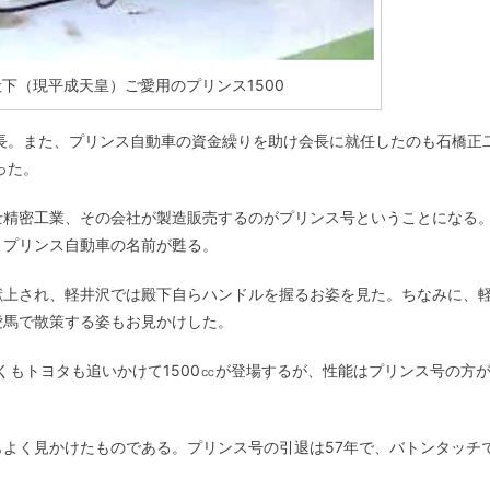
下（現平成天皇）ご愛用のプリンス1500
長。また、プリンス自動車の資金繰りを助け会長に就任したのも石橋正
った。
士精密工業、その会社が製造販売するのがプリンス号ということになる
、プリンス自動車の名前が甦る。
献上され、軽井沢では殿下自らハンドルを握るお姿を見た。ちなみに、
愛馬で散策する姿もお見かけした。
くもトヨタも追いかけて1500㏄が登場するが、性能はプリンス号の方
よく見かけたものである。プリンス号の引退は57年で、バトンタッチ