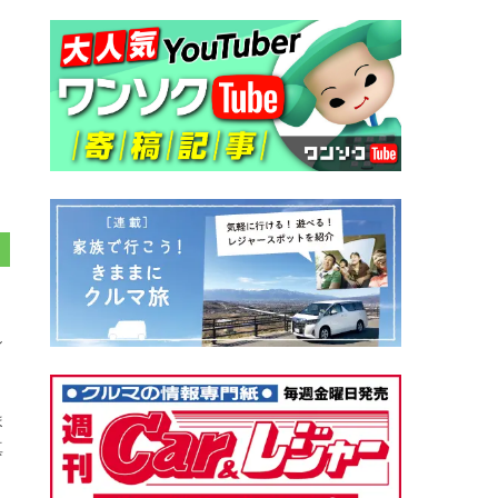
シ
ま
真