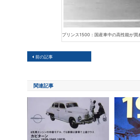
プリンス1500：国産車中の高性能が
投
前の記事
稿
ナ
関連記事
ビ
ゲ
ー
シ