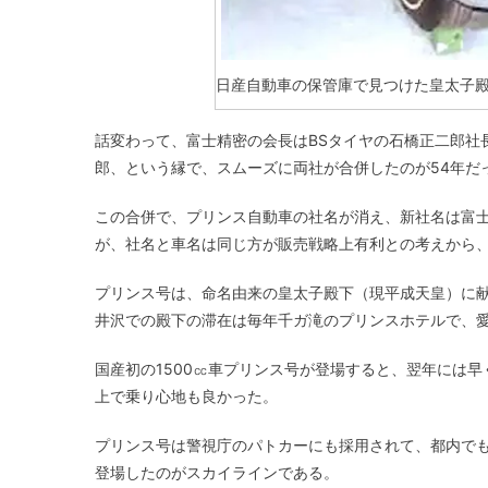
日産自動車の保管庫で見つけた皇太子殿
話変わって、富士精密の会長はBSタイヤの石橋正二郎社
郎、という縁で、スムーズに両社が合併したのが54年だ
この合併で、プリンス自動車の社名が消え、新社名は富
が、社名と車名は同じ方が販売戦略上有利との考えから
プリンス号は、命名由来の皇太子殿下（現平成天皇）に
井沢での殿下の滞在は毎年千ガ滝のプリンスホテルで、
国産初の1500㏄車プリンス号が登場すると、翌年には早
上で乗り心地も良かった。
プリンス号は警視庁のパトカーにも採用されて、都内でも
登場したのがスカイラインである。