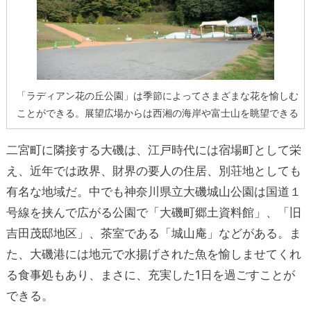
「ラディアン花の丘公園」は季節によってさまざまな花を愉しむ
ことができる。展望広場からは西湘の海岸や富士山を眺望できる
二宮町に隣接する大磯は、江戸時代には宿場町として栄
え、近年では政界、財界の要人の住居、別荘地としても
有名な地域だ。中でも神奈川県立大磯城山公園は国道１
号線を挟んで広がる公園で「大磯町郷土資料館」、「旧
吉田茂邸地区」、茶室である「城山庵」などがある。ま
た、大磯港には地元で水揚げされた魚を愉しませてくれ
る食事処もあり、まさに、充実した1日を過ごすことが
できる。