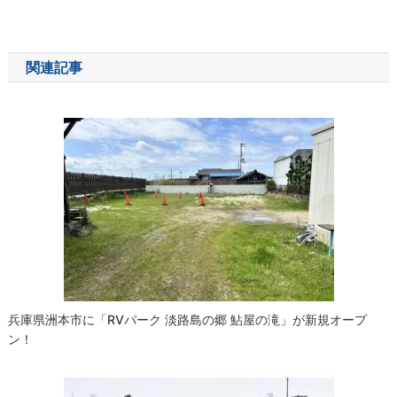
稿
ナ
関連記事
ビ
ゲ
ー
シ
ョ
ン
兵庫県洲本市に「RVパーク 淡路島の郷 鮎屋の滝」が新規オープ
ン！