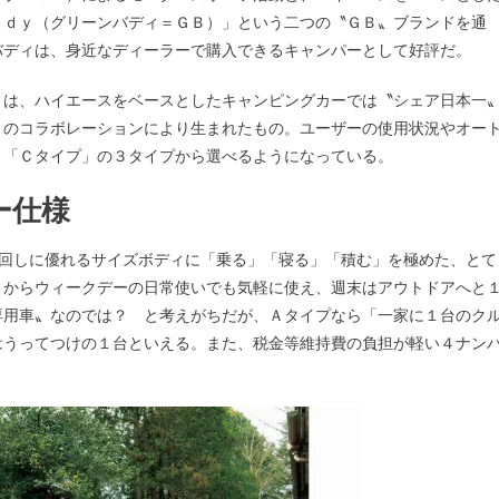
ｄｄｙ（グリーンバディ＝ＧＢ）」という二つの〝ＧＢ〟ブランドを通
バディは、身近なディーラーで購入できるキャンパーとして好評だ。
ィは、ハイエースをベースとしたキャンピングカーでは〝シェア日本一
とのコラボレーションにより生まれたもの。ユーザーの使用状況やオー
」「Ｃタイプ」の３タイプから選べるようになっている。
ー仕様
り回しに優れるサイズボディに「乗る」「寝る」「積む」を極めた、とて
さからウィークデーの日常使いでも気軽に使え、週末はアウトドアへと
専用車〟なのでは？ と考えがちだが、Ａタイプなら「一家に１台のク
はうってつけの１台といえる。また、税金等維持費の負担が軽い４ナン