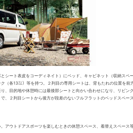
席とシート表皮をコーディネイト）にベッド、キャビネット（収納スペ
ク（各13㍑）等を持つ。２列目の専用シートは、背もたれの位置を前
座り、目的地や休憩時には最後部シートと向かい合わせになり、リビン
とで、２列目シートから後方が段差のないフルフラットのベッドスペー
い。アウトドアスポーツを楽しむときの休憩スペース、着替えスペース