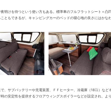
で夜明けを待つという使い方もある。標準車のフルフラットシート＋凸
ることもできるが、キャンピングカーのベッドの寝心地の良さにはかな
で、サブバッテリーや充電装置、ＦＦヒーター、冷蔵庫（18㍑）など
行時の安定性を提供するフロアウィングスポイラーなどが設定され、よ