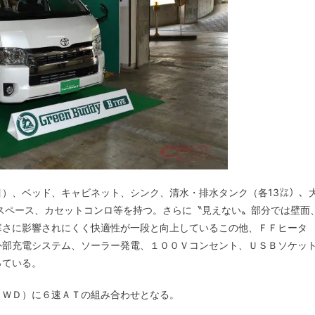
）、ベッド、キャビネット、シンク、清水・排水タンク（各13㍑）、
スペース、カセットコンロ等を持つ。さらに〝見えない〟部分では壁面
寒さに影響されにくく快適性が一段と向上しているこの他、ＦＦヒータ
外部充電システム、ソーラー発電、１００Ｖコンセント、ＵＳＢソケッ
っている。
４ＷＤ）に６速ＡＴの組み合わせとなる。