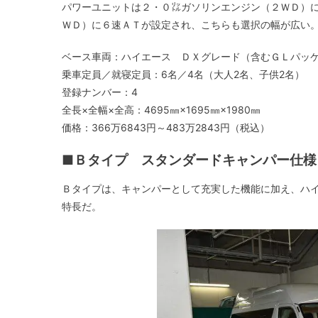
パワーユニットは２・０㍑ガソリンエンジン（２ＷＤ）
ＷＤ）に６速ＡＴが設定され、こちらも選択の幅が広い
ベース車両：ハイエース ＤＸグレード（含むＧＬパッ
乗車定員／就寝定員：6名／4名（大人2名、子供2名）
登録ナンバー：4
全長×全幅×全高：4695㎜×1695㎜×1980㎜
価格：366万6843円～483万2843円（税込）
■Ｂタイプ スタンダードキャンパー仕様
Ｂタイプは、キャンパーとして充実した機能に加え、ハ
特長だ。