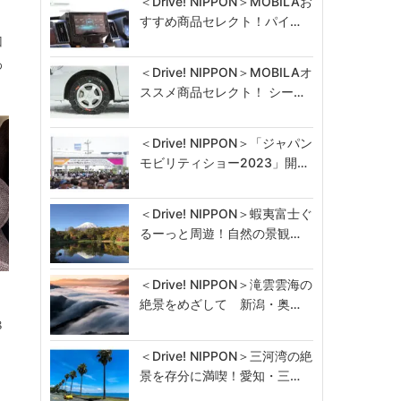
＜Drive! NIPPON＞MOBILAお
すすめ商品セレクト！パイ…
凹
わ
＜Drive! NIPPON＞MOBILAオ
ススメ商品セレクト！ シー…
＜Drive! NIPPON＞「ジャパン
モビリティショー2023」開…
＜Drive! NIPPON＞蝦夷富士ぐ
るーっと周遊！自然の景観…
＜Drive! NIPPON＞滝雲雲海の
絶景をめざして 新潟・奥…
８
り
＜Drive! NIPPON＞三河湾の絶
景を存分に満喫！愛知・三…