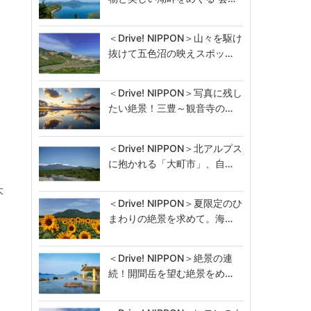
＜Drive! NIPPON＞山々を駆け
抜けて五色沼の映えスポッ…
＜Drive! NIPPON＞写真に残し
たい絶景！三豊～観音寺の…
＜Drive! NIPPON＞北アルプス
に抱かれる「大町市」、自…
大
＜Drive! NIPPON＞夏限定のひ
、
まわりの絶景を求めて。海…
ト
＜Drive! NIPPON＞絶景の連
続！開聞岳を望む絶景をめ…