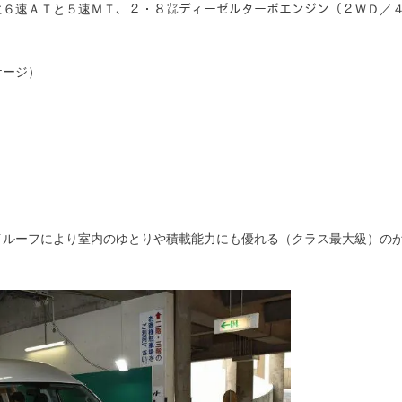
に６速ＡＴと５速ＭＴ、２・８㍑ディーゼルターボエンジン（２ＷＤ／
。
ケージ）
イルーフにより室内のゆとりや積載能力にも優れる（クラス最大級）の