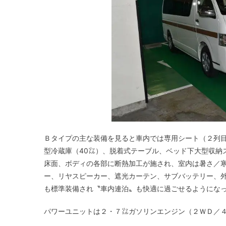
Ｂタイプの主な装備を見ると車内では専用シート（２列目
型冷蔵庫（40㍑）、脱着式テーブル、ベッド下大型収納
床面、ボディの各部に断熱加工が施され、室内は暑さ／
ー、リヤスピーカー、遮光カーテン、サブバッテリー、
も標準装備され〝車内連泊〟も快適に過ごせるようにな
パワーユニットは２・７㍑ガソリンエンジン（２ＷＤ／