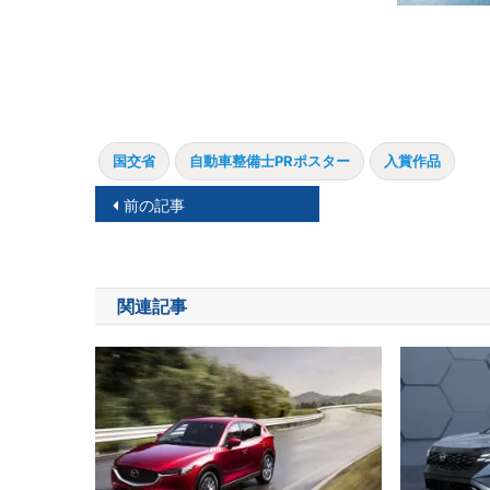
国交省
自動車整備士PRポスター
入賞作品
投
前の記事
稿
ナ
関連記事
ビ
ゲ
ー
シ