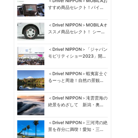
＜Drive! NIPPON＞MOBILAお
すすめ商品セレクト！パイ…
＜Drive! NIPPON＞MOBILAオ
ススメ商品セレクト！ シー…
＜Drive! NIPPON＞「ジャパン
モビリティショー2023」開…
＜Drive! NIPPON＞蝦夷富士ぐ
るーっと周遊！自然の景観…
＜Drive! NIPPON＞滝雲雲海の
絶景をめざして 新潟・奥…
＜Drive! NIPPON＞三河湾の絶
景を存分に満喫！愛知・三…