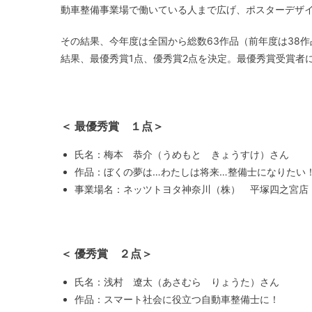
動車整備事業場で働いている人まで広げ、ポスターデザ
その結果、今年度は全国から総数63作品（前年度は38
結果、最優秀賞1点、優秀賞2点を決定。最優秀賞受賞者に
＜ 最優秀賞 １点＞
氏名：梅本 恭介（うめもと きょうすけ）さん
作品：ぼくの夢は…わたしは将来…整備士になりたい
事業場名：ネッツトヨタ神奈川（株） 平塚四之宮店
＜ 優秀賞 ２点＞
氏名：浅村 遼太（あさむら りょうた）さん
作品：スマート社会に役立つ自動車整備士に！