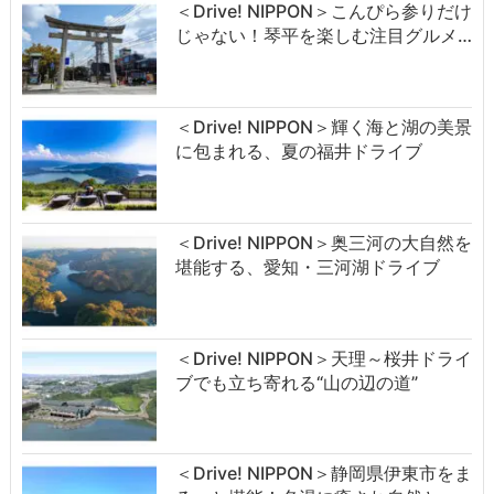
＜Drive! NIPPON＞こんぴら参りだけ
じゃない！琴平を楽しむ注目グルメ…
＜Drive! NIPPON＞輝く海と湖の美景
に包まれる、夏の福井ドライブ
＜Drive! NIPPON＞奥三河の大自然を
堪能する、愛知・三河湖ドライブ
＜Drive! NIPPON＞天理～桜井ドライ
ブでも立ち寄れる“山の辺の道”
＜Drive! NIPPON＞静岡県伊東市をま