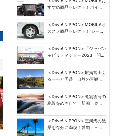
＜Drive! NIPPON＞MOBILAお
すすめ商品セレクト！パイ…
＜Drive! NIPPON＞MOBILAオ
ススメ商品セレクト！ シー…
＜Drive! NIPPON＞「ジャパン
モビリティショー2023」開…
＜Drive! NIPPON＞蝦夷富士ぐ
るーっと周遊！自然の景観…
＜Drive! NIPPON＞滝雲雲海の
絶景をめざして 新潟・奥…
＜Drive! NIPPON＞三河湾の絶
景を存分に満喫！愛知・三…