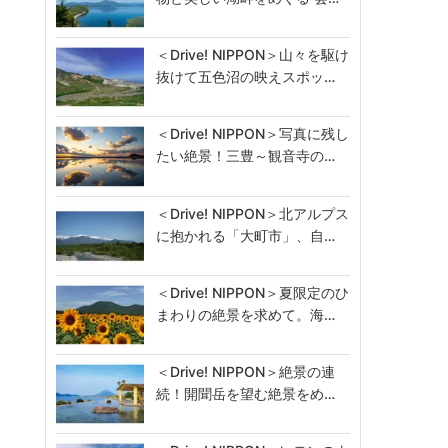
＜Drive! NIPPON＞山々を駆け
抜けて五色沼の映えスポッ…
＜Drive! NIPPON＞写真に残し
たい絶景！三豊～観音寺の…
＜Drive! NIPPON＞北アルプス
に抱かれる「大町市」、自…
＜Drive! NIPPON＞夏限定のひ
まわりの絶景を求めて。海…
＜Drive! NIPPON＞絶景の連
続！開聞岳を望む絶景をめ…