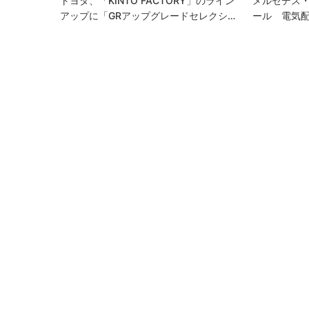
トヨタ、「KINTO FACTORY」のライン
メルセデス
アップに「GRアップグレードセレクシ…
ール 電気