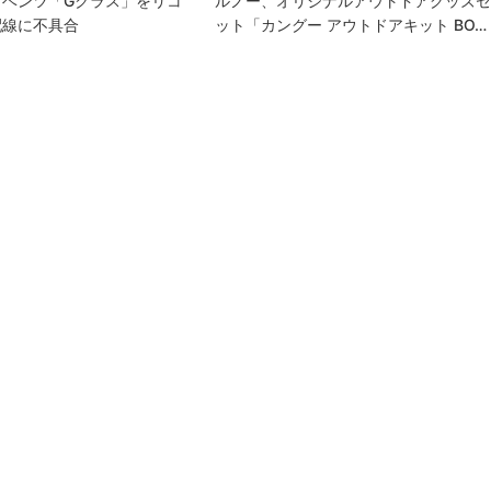
・ベンツ「Gクラス」をリコ
ルノー、オリジナルアウトドアグッズ
配線に不具合
ット「カングー アウトドアキット BO…