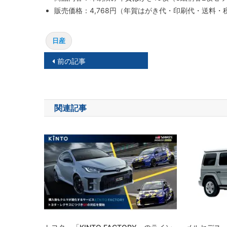
販売価格：4,768円（年賀はがき代・印刷代・送料・
日産
投
前の記事
稿
ナ
関連記事
ビ
ゲ
ー
シ
ョ
ン