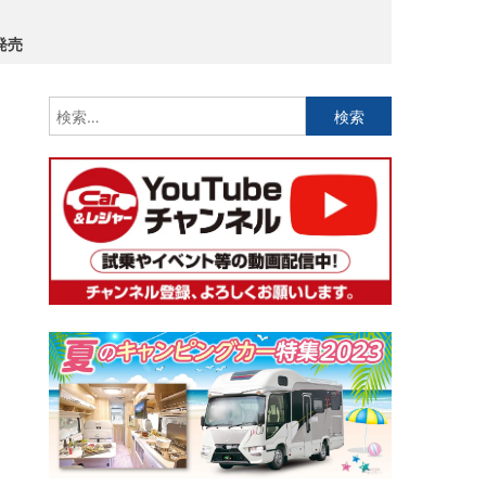
発売
検
索: