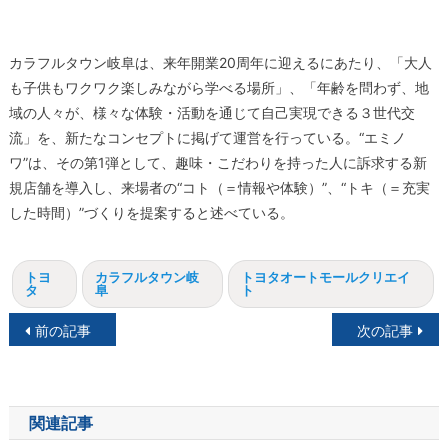
カラフルタウン岐阜は、来年開業20周年に迎えるにあたり、「大人
も子供もワクワク楽しみながら学べる場所」、「年齢を問わず、地
域の人々が、様々な体験・活動を通じて自己実現できる３世代交
流」を、新たなコンセプトに掲げて運営を行っている。“エミノ
ワ”は、その第1弾として、趣味・こだわりを持った人に訴求する新
規店舗を導入し、来場者の“コト（＝情報や体験）”、“トキ（＝充実
した時間）”づくりを提案すると述べている。
トヨ
カラフルタウン岐
トヨタオートモールクリエイ
タ
阜
ト
投
前の記事
次の記事
稿
ナ
関連記事
ビ