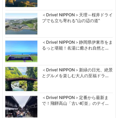
＜Drive! NIPPON＞天理～桜井ドライ
ブでも立ち寄れる“山の辺の道”
＜Drive! NIPPON＞静岡県伊東市をま
るっと堪能！名湯に癒され自然と…
＜Drive! NIPPON＞新緑の日光、絶景
とグルメを楽しむ大人の至福ドラ…
＜Drive! NIPPON＞定番から最新ま
で！飛騨高山「古い町並」のテイ…