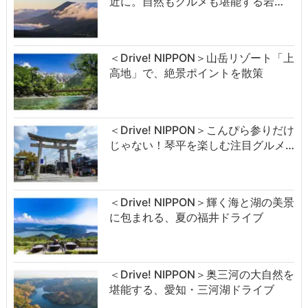
近に。自然もグルメも堪能する岩…
＜Drive! NIPPON＞山岳リゾート「上
高地」で、絶景ポイントを散策
＜Drive! NIPPON＞こんぴら参りだけ
じゃない！琴平を楽しむ注目グルメ…
＜Drive! NIPPON＞輝く海と湖の美景
に包まれる、夏の福井ドライブ
＜Drive! NIPPON＞奥三河の大自然を
堪能する、愛知・三河湖ドライブ