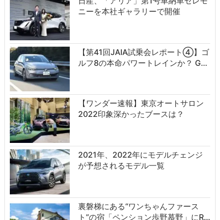
日産、「アリア」第1号車納車セレモ
ニーを本社ギャラリーで開催
【第41回JAIA試乗会レポート④】ゴ
ルフ8の本命パワートレインか？ G…
【ワンダー速報】東京オートサロン
2022印象深かったブースは？
2021年、2022年にモデルチェンジ
が予想されるモデル一覧
裏磐梯にある“ワンちゃんファース
ト”の宿「ペンション歩野慕野」にR…