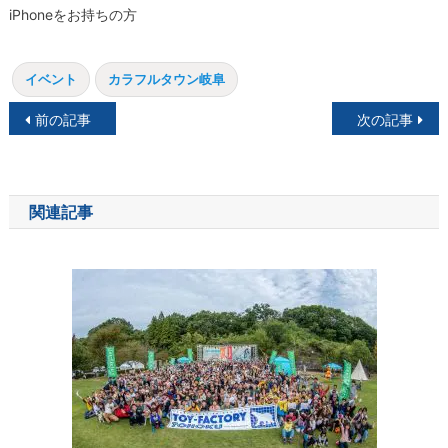
iPhoneをお持ちの方
イベント
カラフルタウン岐阜
投
前の記事
次の記事
稿
ナ
関連記事
ビ
ゲ
ー
シ
ョ
ン