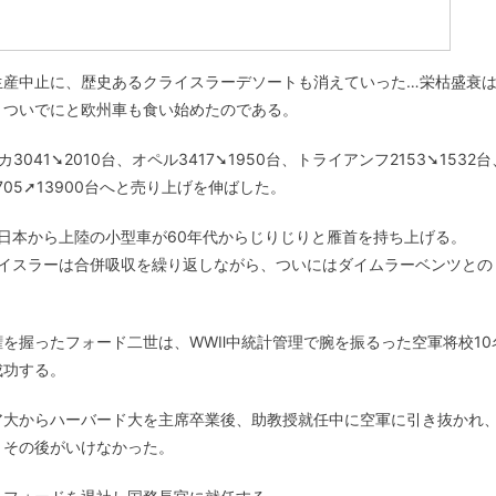
生産中止に、歴史あるクライスラーデソートも消えていった…栄枯盛衰
、ついでにと欧州車も食い始めたのである。
041➘2010台、オペル3417➘1950台、トライアンフ2153➘1532台
705➚13900台へと売り上げを伸ばした。
日本から上陸の小型車が60年代からじりじりと雁首を持ち上げる。
ライスラーは合併吸収を繰り返しながら、ついにはダイムラーベンツとの
を握ったフォード二世は、WWⅡ中統計管理で腕を振るった空軍将校10
成功する。
ア大からハーバード大を主席卒業後、助教授就任中に空軍に引き抜かれ
、その後がいけなかった。