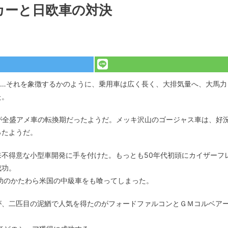
カーと日欧車の対決
溌剌…それを象徴するかのように、乗用車は広く長く、大排気量へ、大馬力
た。
辺が全盛アメ車の転換期だったようだ。メッキ沢山のゴージャス車は、好
ったようだ。
不得意な小型車開発に手を付けた。もっとも50年代初頭にカイザーフ
成功。
功のかたわら米国の中級車をも喰ってしまった。
が、二匹目の泥鰌で人気を得たのがフォードファルコンとＧＭコルベア