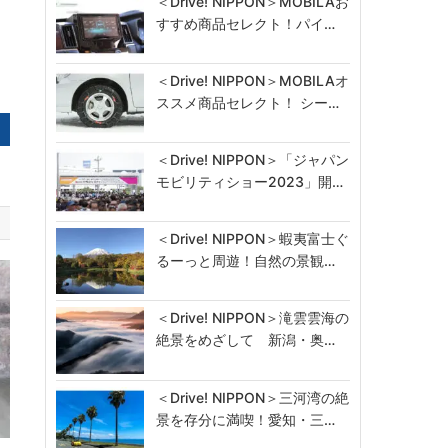
＜Drive! NIPPON＞MOBILAお
すすめ商品セレクト！パイ…
＜Drive! NIPPON＞MOBILAオ
ススメ商品セレクト！ シー…
＜Drive! NIPPON＞「ジャパン
モビリティショー2023」開…
＜Drive! NIPPON＞蝦夷富士ぐ
るーっと周遊！自然の景観…
＜Drive! NIPPON＞滝雲雲海の
絶景をめざして 新潟・奥…
＜Drive! NIPPON＞三河湾の絶
景を存分に満喫！愛知・三…