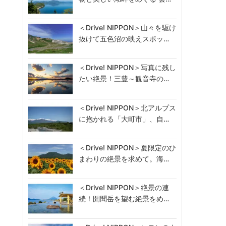
＜Drive! NIPPON＞山々を駆け
抜けて五色沼の映えスポッ…
＜Drive! NIPPON＞写真に残し
たい絶景！三豊～観音寺の…
＜Drive! NIPPON＞北アルプス
に抱かれる「大町市」、自…
＜Drive! NIPPON＞夏限定のひ
まわりの絶景を求めて。海…
＜Drive! NIPPON＞絶景の連
続！開聞岳を望む絶景をめ…