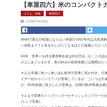
【車屋四六】米のコンパクト
コラム・特集
車屋四六
2018年5月26日
WWⅡで国土が戦場にならない米国の1950年代は元気
へ何処まで？と首をかしげたくなるほどの進展ぶりだっ
60年、世界一を誇る乗用車生産は650万台…が、この
の上にあぐらをかき、客の好みや技術発展には無関心だ
そんな市場に徐々に食い込む欧州小型車に気が付き、元来
イザー社からヘンリーＪが登場しているが、こいつは不
が、60年前後に投入した小型車は、目標の欧州車退治成
そんな小型車のトップバッターがナッシュランブラーだ
(トップ写真)。