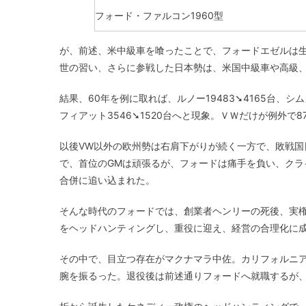
フォード・ファルコン1960型
が、前述、米中級車を喰ったことで、フォードエゼルは
世の習い、さらに参戦した日本勢は、米国中級車や高級
結果、60年を例に取れば、ルノー19483➘4165台、シムカ3
フィアット3546➘1520台へと現象。ＶＷだけが例外で8
以後VW以外の欧州勢は右肩下がりが続く一方で、敗戦国
で、首位のGMは頑張るが、フォードは痛手を負い、ク
合併に追い込まれた。
そんな時代のフォードでは、創業者ヘンリーの死後、実権
をヘッドハンティングし、重役に迎え、経営の合理化に
その中で、目立つ存在がマクナマラ中佐。カリフォルニ
腕を振るった。退役後は前述通りフォードへ就職するが