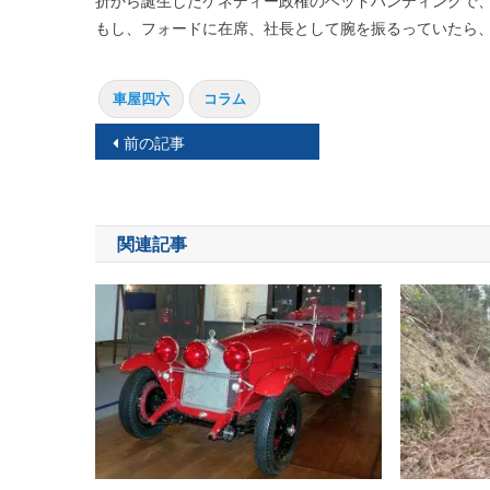
折から誕生したケネディー政権のヘッドハンティングで
もし、フォードに在席、社長として腕を振るっていたら
車屋四六
コラム
投
前の記事
稿
ナ
関連記事
ビ
ゲ
ー
シ
ョ
ン