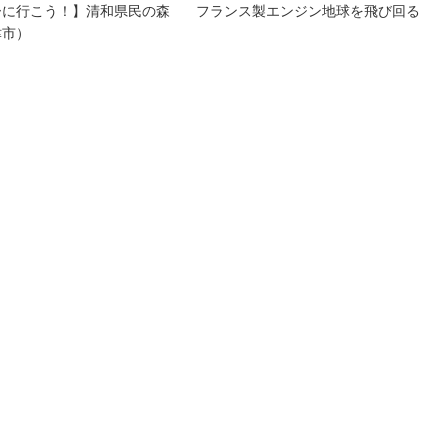
ーに行こう！】清和県民の森
フランス製エンジン地球を飛び回る
津市）