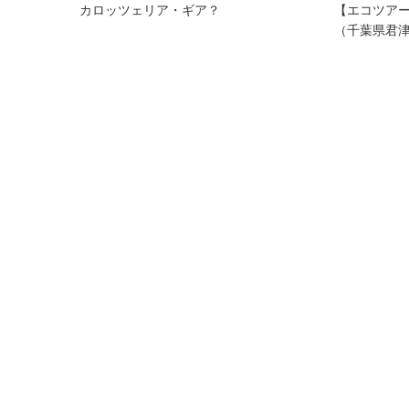
カロッツェリア・ギア？
【エコツア
（千葉県君