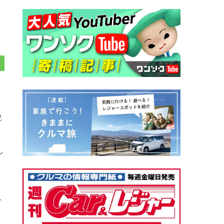
況
レ
ー