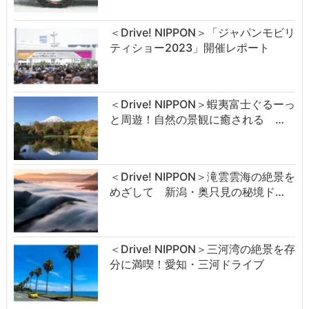
＜Drive! NIPPON＞「ジャパンモビリ
ティショー2023」開催レポート
＜Drive! NIPPON＞蝦夷富士ぐるーっ
と周遊！自然の景観に癒される …
＜Drive! NIPPON＞滝雲雲海の絶景を
めざして 新潟・奥只見の秘境ド…
＜Drive! NIPPON＞三河湾の絶景を存
分に満喫！愛知・三河ドライブ