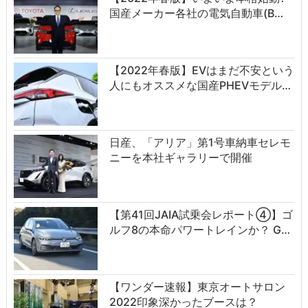
国産メーカー各社の電気自動車(B…
【2022年春版】EVはまだ不安という
人にもオススメな国産PHEVモデル…
日産、「アリア」第1号車納車セレモ
ニーを本社ギャラリーで開催
【第41回JAIA試乗会レポート④】ゴ
ルフ8の本命パワートレインか？ G…
【ワンダー速報】東京オートサロン
2022印象深かったブースは？