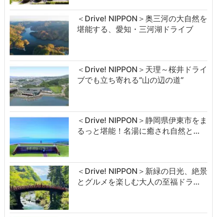
＜Drive! NIPPON＞奥三河の大自然を
堪能する、愛知・三河湖ドライブ
＜Drive! NIPPON＞天理～桜井ドライ
ブでも立ち寄れる“山の辺の道”
＜Drive! NIPPON＞静岡県伊東市をま
るっと堪能！名湯に癒され自然と…
＜Drive! NIPPON＞新緑の日光、絶景
とグルメを楽しむ大人の至福ドラ…