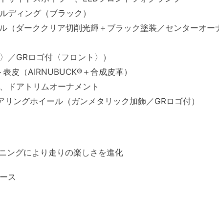
ルディング（ブラック）
ミホイール（ダーククリア切削光輝＋ブラック塗装／センターオー
〉／GRロゴ付〈フロント〉）
皮（AIRNUBUCK®＋合成皮革）
、ドアトリムオーナメント
アリングホイール（ガンメタリック加飾／GRロゴ付）
ニングにより走りの楽しさを進化
ース