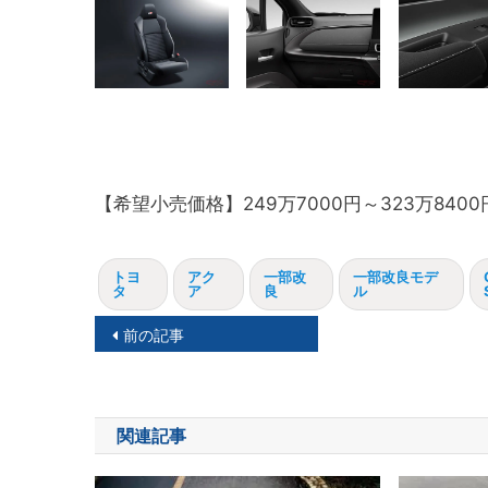
【希望小売価格】249万7000円～323万8400
トヨ
アク
一部改
一部改良モデ
タ
ア
良
ル
投
前の記事
稿
ナ
関連記事
ビ