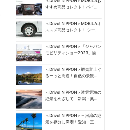
＜Drive! NIPPON＞MOBILAお
すすめ商品セレクト！パイ…
ナ
＜Drive! NIPPON＞MOBILAオ
ススメ商品セレクト！ シー…
＜Drive! NIPPON＞「ジャパン
モビリティショー2023」開…
＜Drive! NIPPON＞蝦夷富士ぐ
るーっと周遊！自然の景観…
＜Drive! NIPPON＞滝雲雲海の
絶景をめざして 新潟・奥…
＜Drive! NIPPON＞三河湾の絶
景を存分に満喫！愛知・三…