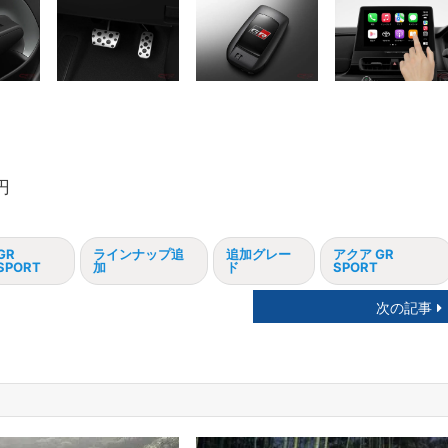
円
GR
ラインナップ追
追加グレー
アクア GR
SPORT
加
ド
SPORT
次の記事