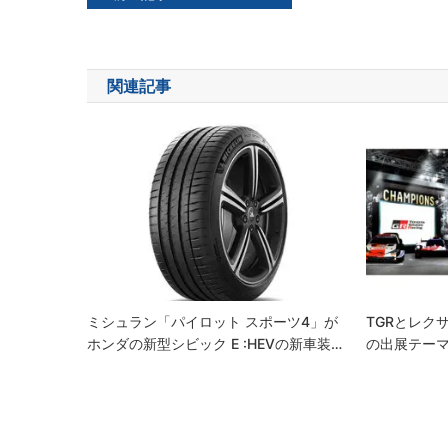
稿
ナ
関連記事
ビ
ゲ
ー
シ
ョ
ン
ミシュラン「パイロット スポーツ4」が
TGRとレク
ホンダの新型シビック E :HEVの新車装…
の出展テー