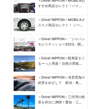
＜Drive! NIPPON＞MOBILAお
すすめ商品セレクト！パイ…
＜Drive! NIPPON＞MOBILAオ
・
ススメ商品セレクト！ シー…
＜Drive! NIPPON＞「ジャパン
モビリティショー2023」開…
＜Drive! NIPPON＞蝦夷富士ぐ
るーっと周遊！自然の景観…
＜Drive! NIPPON＞滝雲雲海の
絶景をめざして 新潟・奥…
＜Drive! NIPPON＞三河湾の絶
景を存分に満喫！愛知・三…