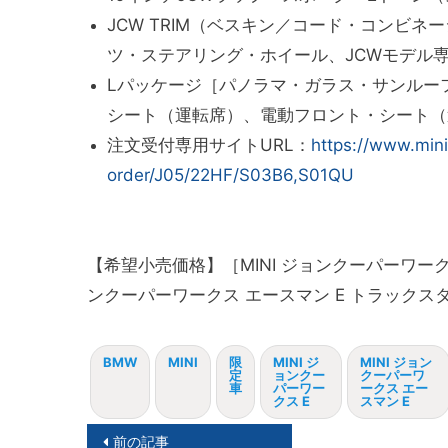
JCW TRIM（ベスキン／コード・コンビネ
ツ・ステアリング・ホイール、JCWモデル
Lパッケージ［パノラマ・ガラス・サンルー
シート（運転席）、電動フロント・シート（
注文受付専用サイトURL
：
https://www.mini
order/J05/22HF/S03B6,S01QU
【希望小売価格】［MINI ジョンクーパーワーク
ンクーパーワークス エースマン E トラックス
BMW
MINI
限
MINI ジ
MINI ジョン
定
ョンクー
クーパーワ
車
パーワー
ークス エー
クス E
スマン E
投
前の記事