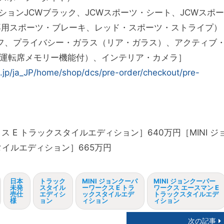
ーションJCWブラック、JCWスポーツ・シート、JCWスポー
専用スポーツ・ブレーキ、レッド・スポーツ・ストライプ）
フ、プライバシー・ガラス（リア・ガラス）、アクティブ
運転席メモリー機能付）、インテリア・カメラ］
.jp/ja_JP/home/shop/dcs/pre-order/checkout/pre-
ス E トラックスタイルエディション］640万円［MINI ジ
タイルエディション］665万円
日本
トラック
MINI ジョンクーパ
MINI ジョンクーパー
未発
スタイル
ーワークス E トラ
ワークス エースマン E
売仕
エディシ
ックスタイルエデ
トラックスタイルエデ
様
ョン
ィション
ィション
次の記事