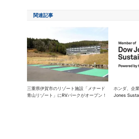
ナ
関連記事
ビ
ゲ
ー
シ
ョ
ン
三重県伊賀市のリゾート施設「メナード
ホンダ、企業
青山リゾート」にRVパークがオープン！
Jones Sustai