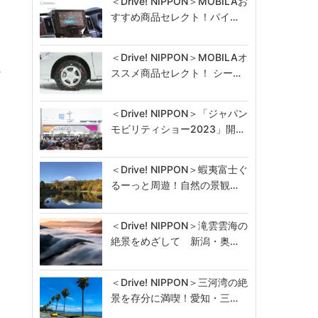
＜Drive! NIPPON＞MOBILAお
すすめ商品セレクト！パイ…
＜Drive! NIPPON＞MOBILAオ
シ
ススメ商品セレクト！ シー…
＜Drive! NIPPON＞「ジャパン
モビリティショー2023」開…
＜Drive! NIPPON＞蝦夷富士ぐ
るーっと周遊！自然の景観…
＜Drive! NIPPON＞滝雲雲海の
絶景をめざして 新潟・奥…
＜Drive! NIPPON＞三河湾の絶
景を存分に満喫！愛知・三…