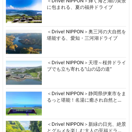
＜Drive! NIPPON＞輝く海と湖の美景
に包まれる、夏の福井ドライブ
＜Drive! NIPPON＞奥三河の大自然を
堪能する、愛知・三河湖ドライブ
＜Drive! NIPPON＞天理～桜井ドライ
ブでも立ち寄れる“山の辺の道”
＜Drive! NIPPON＞静岡県伊東市をま
るっと堪能！名湯に癒され自然と…
＜Drive! NIPPON＞新緑の日光、絶景
とグルメを楽しむ大人の至福ドラ…