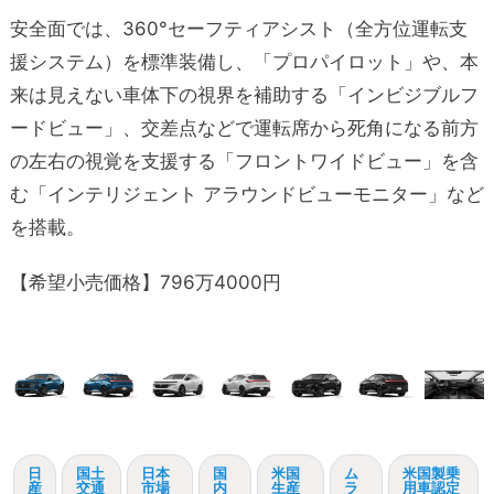
安全面では、360°セーフティアシスト（全方位運転支
援システム）を標準装備し、「プロパイロット」や、本
来は見えない車体下の視界を補助する「インビジブルフ
ードビュー」、交差点などで運転席から死角になる前方
の左右の視覚を支援する「フロントワイドビュー」を含
む「インテリジェント アラウンドビューモニター」など
を搭載。
【希望小売価格】796万4000円
日
国土
日本
国
米国
ム
米国製乗
産
交通
市場
内
生産
ラ
用車認定