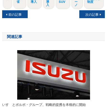
省
導入
導
SUV
ー
制度
入
ノ
投
前の記事
次の記事
稿
ナ
関連記事
ビ
ゲ
ー
シ
ョ
ン
いすゞとボルボ・グループ、戦略的提携を本格的に開始