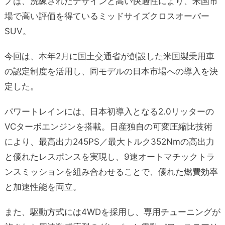
ノは、洗練されたデザインと高い快適性により、米国市
場で高い評価を得ているミッドサイズクロスオーバー
SUV。
今回は、本年2月に国土交通省が創設した米国製乗用車
の認定制度を活用し、同モデルの日本市場への導入を決
定した。
パワートレインには、日本初導入となる2.0リッターの
VCターボエンジンを搭載。日産独自の可変圧縮比技術
により、最高出力245PS／最大トルク352Nmの高出力
と優れたレスポンスを実現し、9速オートマチックトラ
ンスミッションを組み合わせることで、優れた燃費効率
と加速性能を両立。
また、駆動方式には4WDを採用し、専用チューニングが