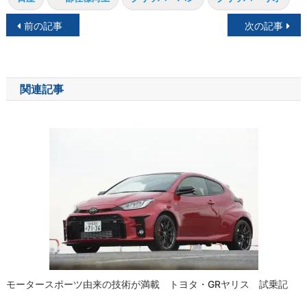
投
前の記事
次の記事
稿
ナ
関連記事
ビ
ゲ
ー
シ
ョ
ン
モータースポーツ由来の技術が満載 トヨタ・GRヤリス 試乗記