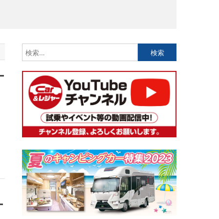
検
索:
ー
ー