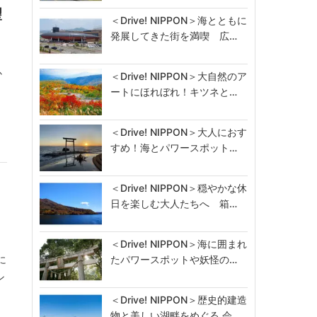
望
＜Drive! NIPPON＞海とともに
発展してきた街を満喫 広…
か
＜Drive! NIPPON＞大自然のア
ートにほれぼれ！キツネと…
＜Drive! NIPPON＞大人におす
すめ！海とパワースポット…
＜Drive! NIPPON＞穏やかな休
日を楽しむ大人たちへ 箱…
＜Drive! NIPPON＞海に囲まれ
に
たパワースポットや妖怪の…
ン
＜Drive! NIPPON＞歴史的建造
物と美しい湖畔をめぐる 会…