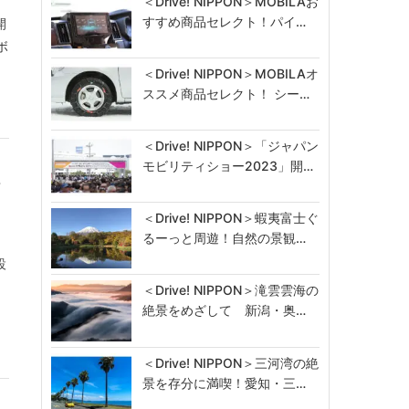
＜Drive! NIPPON＞MOBILAお
すすめ商品セレクト！パイ…
開
ボ
＜Drive! NIPPON＞MOBILAオ
ススメ商品セレクト！ シー…
＜Drive! NIPPON＞「ジャパン
モビリティショー2023」開…
ク
＜Drive! NIPPON＞蝦夷富士ぐ
るーっと周遊！自然の景観…
設
＜Drive! NIPPON＞滝雲雲海の
絶景をめざして 新潟・奥…
＜Drive! NIPPON＞三河湾の絶
景を存分に満喫！愛知・三…