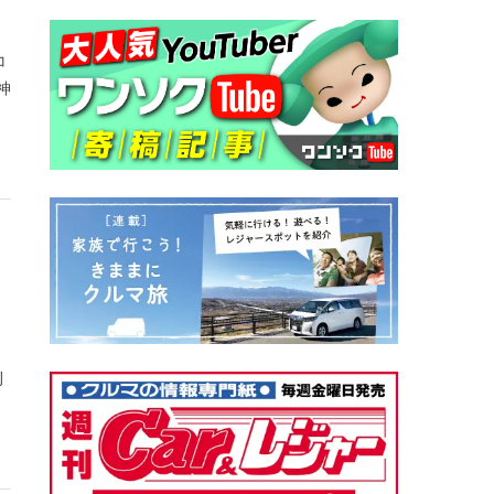
コ
神
、
刊