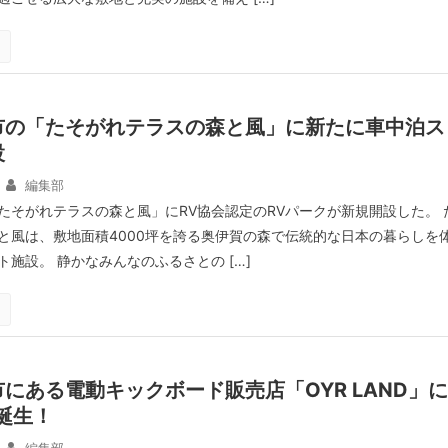
市の「たそがれテラスの森と風」に新たに車中泊ス
設
編集部
たそがれテラスの森と風」にRV協会認定のRVパークが新規開設した。 
と風は、敷地面積4000坪を誇る奥伊賀の森で伝統的な日本の暮らしを
施設。 静かなみんなのふるさとの […]
にある電動キックボード販売店「OYR LAND」に
誕生！