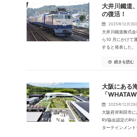
大井川鐵道、
の復活！
2025年12月30
大井川鐵道株式会
ら10 月にかけて
すると発表した。 
続きを読む
大阪にある
「WHATA
2025年12月29
大阪府岸和田市に
RV協会認定のRV
ターテインメント