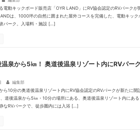
編集部
電動キックボード販売店「OYR LAND」にRV協会認定のRVパークが
 LANDは、1000坪の自然に囲まれた屋外コースを完備した、電動キック
パーク。入場料・施設 […]
温泉から5㎞！ 奥道後温泉リゾート内にRVパー
！
日
編集部
から10分の奥道後温泉リゾート内にRV協会認定のRVパークが新たに開
は、道後温泉から5㎞・10分の場所にある、奥道後温泉リゾート内にある
なRVパークで、徒歩圏内には入浴 […]