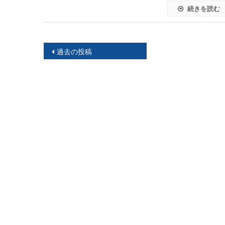
続きを読む
投
過去の投稿
稿
ナ
ビ
ゲ
ー
シ
ョ
ン