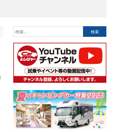
検
索:
理