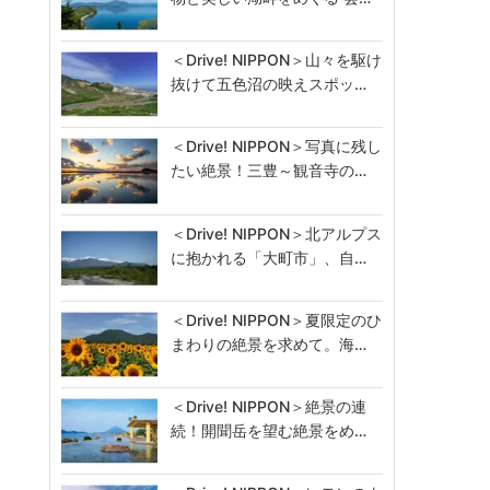
＜Drive! NIPPON＞山々を駆け
抜けて五色沼の映えスポッ…
＜Drive! NIPPON＞写真に残し
たい絶景！三豊～観音寺の…
＜Drive! NIPPON＞北アルプス
に抱かれる「大町市」、自…
＜Drive! NIPPON＞夏限定のひ
まわりの絶景を求めて。海…
＜Drive! NIPPON＞絶景の連
続！開聞岳を望む絶景をめ…