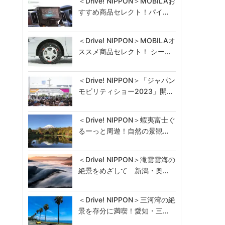
＜Drive! NIPPON＞MOBILAお
すすめ商品セレクト！パイ…
＜Drive! NIPPON＞MOBILAオ
ススメ商品セレクト！ シー…
＜Drive! NIPPON＞「ジャパン
モビリティショー2023」開…
＜Drive! NIPPON＞蝦夷富士ぐ
るーっと周遊！自然の景観…
＜Drive! NIPPON＞滝雲雲海の
絶景をめざして 新潟・奥…
＜Drive! NIPPON＞三河湾の絶
景を存分に満喫！愛知・三…