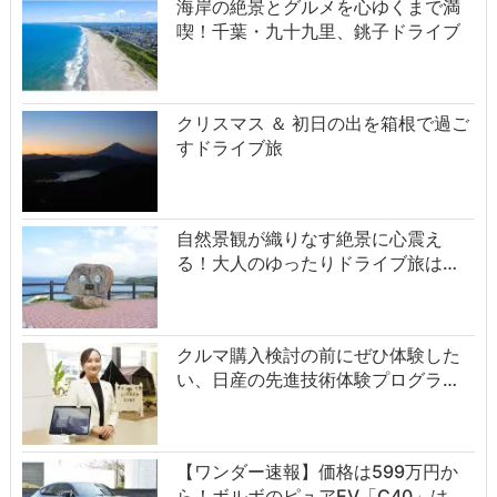
海岸の絶景とグルメを心ゆくまで満
喫！千葉・九十九里、銚子ドライブ
クリスマス ＆ 初日の出を箱根で過ご
すドライブ旅
自然景観が織りなす絶景に心震え
る！大人のゆったりドライブ旅は…
クルマ購入検討の前にぜひ体験した
い、日産の先進技術体験プログラ…
【ワンダー速報】価格は599万円か
ら！ボルボのピュアEV「C40」は…