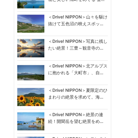
＜Drive! NIPPON＞山々を駆け
抜けて五色沼の映えスポッ…
＜Drive! NIPPON＞写真に残し
たい絶景！三豊～観音寺の…
＜Drive! NIPPON＞北アルプス
に抱かれる「大町市」、自…
＜Drive! NIPPON＞夏限定のひ
まわりの絶景を求めて。海…
＜Drive! NIPPON＞絶景の連
続！開聞岳を望む絶景をめ…