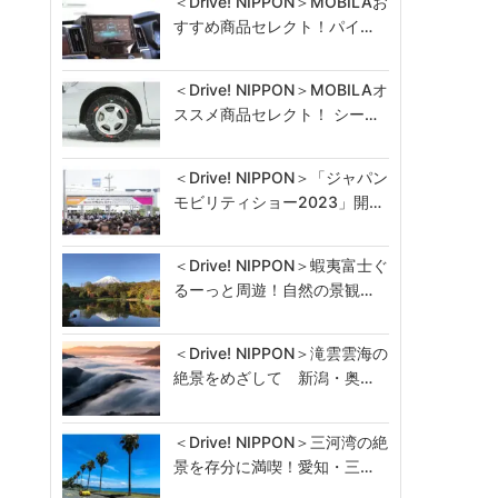
＜Drive! NIPPON＞MOBILAお
すすめ商品セレクト！パイ…
＜Drive! NIPPON＞MOBILAオ
ススメ商品セレクト！ シー…
＜Drive! NIPPON＞「ジャパン
モビリティショー2023」開…
＜Drive! NIPPON＞蝦夷富士ぐ
るーっと周遊！自然の景観…
＜Drive! NIPPON＞滝雲雲海の
絶景をめざして 新潟・奥…
＜Drive! NIPPON＞三河湾の絶
景を存分に満喫！愛知・三…