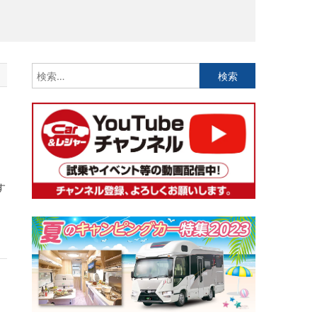
検
索:
す