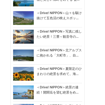
＜Drive! NIPPON＞山々を駆け
抜けて五色沼の映えスポッ…
＜Drive! NIPPON＞写真に残し
たい絶景！三豊～観音寺の…
＜Drive! NIPPON＞北アルプス
に抱かれる「大町市」、自…
＜Drive! NIPPON＞夏限定のひ
まわりの絶景を求めて。海…
＜Drive! NIPPON＞絶景の連
続！開聞岳を望む絶景をめ…