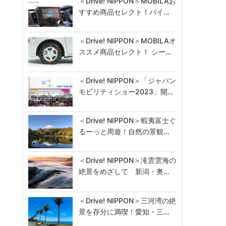
＜Drive! NIPPON＞MOBILAお
すすめ商品セレクト！パイ…
＜Drive! NIPPON＞MOBILAオ
ススメ商品セレクト！ シー…
＜Drive! NIPPON＞「ジャパン
モビリティショー2023」開…
＜Drive! NIPPON＞蝦夷富士ぐ
るーっと周遊！自然の景観…
＜Drive! NIPPON＞滝雲雲海の
絶景をめざして 新潟・奥…
＜Drive! NIPPON＞三河湾の絶
景を存分に満喫！愛知・三…