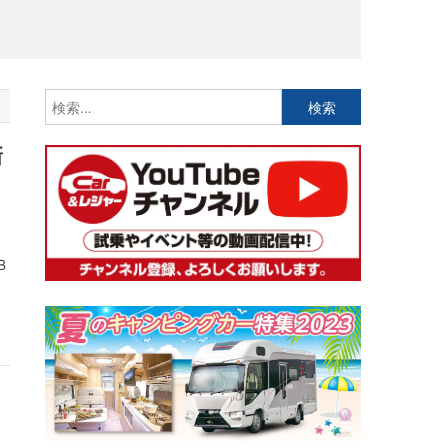
検
索:
新
B